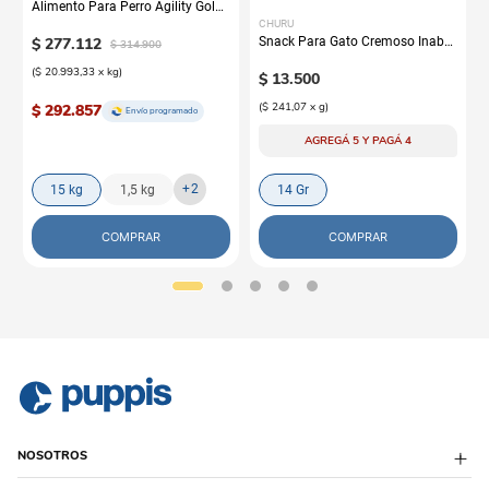
Alimento Para Perro Agility Gold
Grandes Adultos
CHURU
$
277
.
112
Snack Para Gato Cremoso Inaba
$
314
.
900
Churu Atún y Salmón
(
$ 20.993,33
x
kg
)
$
13
.
500
(
$ 241,07
x
g
)
$ 292.857
Envío programado
AGREGÁ 5 Y PAGÁ 4
+
2
15 kg
1,5 kg
14 Gr
COMPRAR
COMPRAR
NOSOTROS