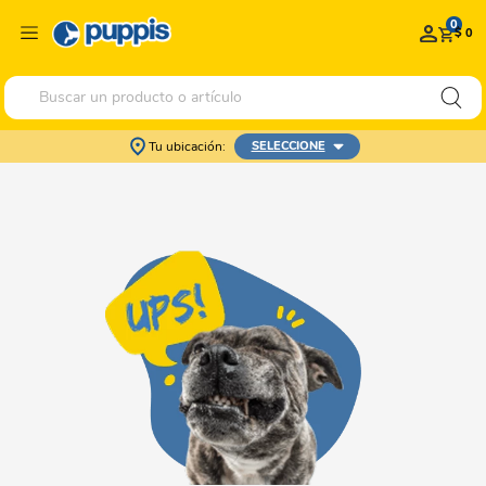
0
$ 0
Buscar un producto o artículo
Tu ubicación:
SELECCIONE