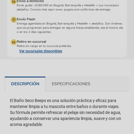
Envío a domicilio
Envío gratis >$160.000 en Bogotá, Barranquilla y Medellín + sus municipios
aledaños. Conoce más aquí: www. puppis.com.co/formas-de-entrega.
Envío Flash
Entrega agendada en Bogotá, Barranquilla y Medellín + aledaños. Son órdenes
que se programan para entregar en alguna franja establecida, sea el mismo día
o en los 2 días siguientes.
Retiro en sucursal
Retira sin cargo en tu sucursal preferida.
Ver sucursales disponibles
DESCRIPCIÓN
ESPECIFICACIONES
El Baño Seco Beeps es una solución práctica y eficaz para
mantener limpia a tu mascota entre baños o durante viajes.
Su fórmula permite refrescar el pelaje sin necesidad de agua,
ayudando a conservar una apariencia limpia, suave y con un
aroma agradable.