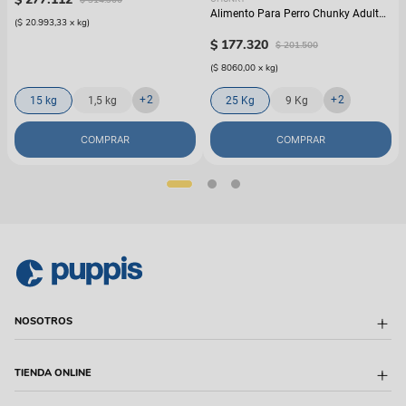
Alimento Para Perro Chunky Adulto
(
$ 20.993,33
x
kg
)
Nuggets Pollo
$
177
.
320
$
201
.
500
(
$ 8060,00
x
kg
)
+
2
+
2
15 kg
1,5 kg
25 Kg
9 Kg
COMPRAR
COMPRAR
NOSOTROS
Sobre Puppis
TIENDA ONLINE
Quiénes Somos
Sucursales