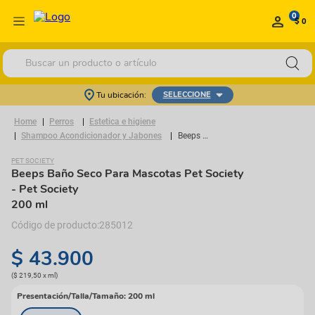
0
$ 0
Buscar un producto o artículo
Tu ubicación:
SELECCIONE
Perros
Estetica e higiene
Shampoo Acondicionador y Jabones
Beeps Baño Seco Para Mascotas Pet Society
PET SOCIETY
Beeps Baño Seco Para Mascotas Pet Society
- Pet Society
200 ml
285012
$
43
.
900
(
$ 219,50
x
ml
)
Presentación/Talla/Tamaño
:
200 ml