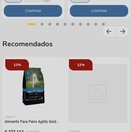
COMPRAR
COMPRAR
Recomendados
12%
12%
AGILITY
Alimento Para Perro Agility Gold
Grandes Adultos
$
277
.
112
$
314
.
900
CHUNKY