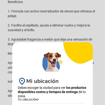
Beneficios.
1. Fórmula con activo neutralizador de olores que refresca el
pelaje.
2. Facilita el cepillado, ayuda a eliminar nudos y mejora la
suavidad y el brillo.
3. Agradable fragancia a melón que deja una sensación de
limpieza y frescura.
Modo de uso.
Aplicar el producto sobre el pelaje seco, distribuir de manera
uniforme con las manos y cepillar suavemente hasta su
completa absorción.
Mi ubicación
Indicaciones.
Debes escoger la ciudad para ver
los productos
Apto para perros y gatos. Ideal para uso entre baños o en
disponibles costos y tiempos de entrega
de tu
situaciones donde no sea posible utilizar agua.
zona.
TU UBICACIÓN*