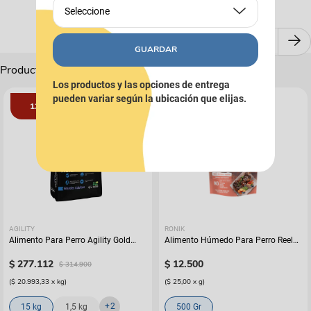
Seleccione
GUARDAR
Productos Complementarios
Los productos y las opciones de entrega
pueden variar según la ubicación que elijas.
12%
AGILITY
RONIK
Alimento Para Perro Agility Gold
Alimento Húmedo Para Perro Reelds
Grandes Adultos
Ronik Grain Free Sabor A Cordero
$
277
.
112
$
12
.
500
$
314
.
900
(
$ 20.993,33
x
kg
)
(
$ 25,00
x
g
)
+
2
15 kg
1,5 kg
500 Gr