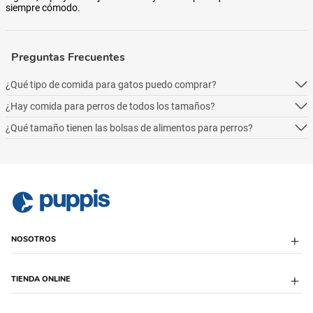
siempre cómodo.
Preguntas Frecuentes
¿Qué tipo de comida para gatos puedo comprar?
¿Hay comida para perros de todos los tamaños?
Podés comprar online 5 tipos: alimento seco para perros, alimento
húmedo, alimento medicado, para necesidades especialesy alimentos
¿Qué tamaño tienen las bolsas de alimentos para perros?
Podés comprar online 5 tipos: alimento seco para perros, alimento
naturales.
húmedo, alimento medicado, para necesidades especialesy alimentos
Podés comprar online 5 tipos: alimento seco para perros, alimento
naturales.
húmedo, alimento medicado, para necesidades especialesy alimentos
naturales.
NOSOTROS
Sobre Puppis
TIENDA ONLINE
Quiénes Somos
Sucursales
Puppis Club
Envío Programado