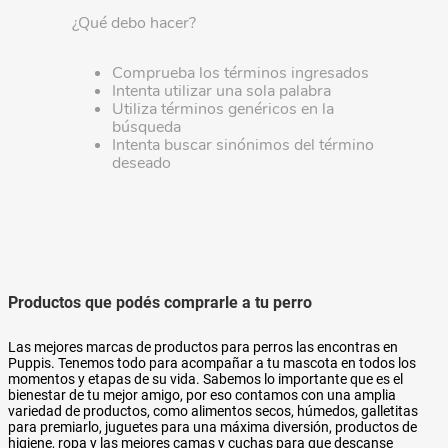
¿Qué debo hacer?
Comprueba los términos ingresados
Intenta utilizar una sola palabra
Utiliza términos genéricos en la
búsqueda
Intenta buscar sinónimos del término
deseado
Productos que podés comprarle a tu perro
Las mejores marcas de productos para perros las encontras en
Puppis. Tenemos todo para acompañar a tu mascota en todos los
momentos y etapas de su vida. Sabemos lo importante que es el
bienestar de tu mejor amigo, por eso contamos con una amplia
variedad de productos, como alimentos secos, húmedos, galletitas
para premiarlo, juguetes para una máxima diversión, productos de
higiene, ropa y las mejores camas y cuchas para que descanse