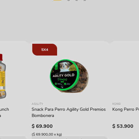
5X4
AGILITY
KONG
runch
Snack Para Perro Agility Gold Premios
Kong Perro Pe
a
Bombonera
$
69
.
900
$
53
.
900
(
$ 69.900,00
x
kg
)