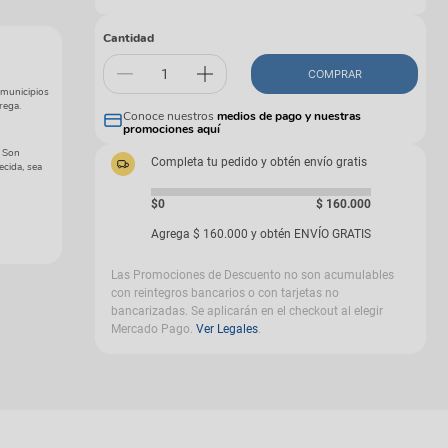
gas
Cantidad
COMPRAR
 municipios
rega.
Conoce nuestros
medios de pago y nuestras
promociones aquí
. Son
Completa tu pedido y obtén envío gratis
ecida, sea
$0
$
160
.
000
Agrega
$
160
.
000
y obtén ENVÍO GRATIS
Las Promociones de Descuento no son acumulables
con reintegros bancarios o con tarjetas no
bancarizadas. Se aplicarán en el checkout al elegir
Mercado Pago.
Ver Legales
.