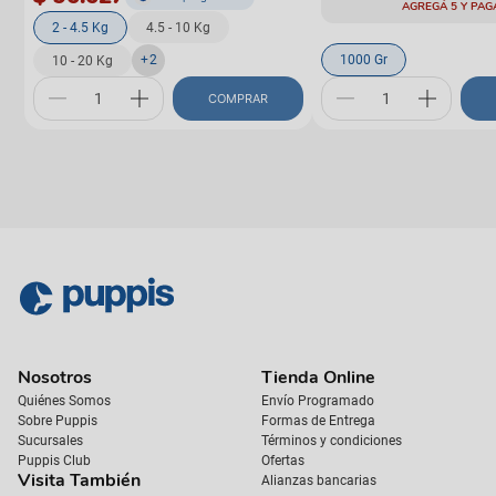
AGREGÁ 5 Y PAG
2 - 4.5 Kg
4.5 - 10 Kg
+
2
1000 Gr
10 - 20 Kg
COMPRAR
Nosotros
Tienda Online
Quiénes Somos
Envío Programado
Sobre Puppis
Formas de Entrega
Sucursales
Términos y condiciones
Puppis Club
Ofertas
Visita También
Alianzas bancarias