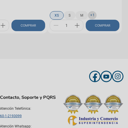
+
1
XS
S
M
COMPRAR
COMPRAR
Contacto, Soporte y PQRS
Atención Telefónica:
60-1-2193099
Atención Whatsapp: