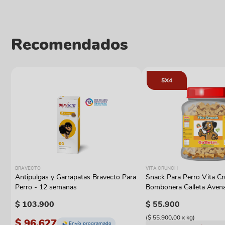
Recomendados
5X4
BRAVECTO
VITA CRUNCH
Antipulgas y Garrapatas Bravecto Para
Snack Para Perro Vita C
Perro - 12 semanas
Bombonera Galleta Aven
$
103
.
900
$
55
.
900
(
$ 55.900,00
x
kg
)
$ 96.627
Envío programado