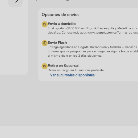
manchas
Lazos y so
Cuidados especiales
s
Otros
Opciones de envío:
ios
Envío a domicilio
Envío gratis >$160.000 en Bogotá, Barranquilla y Medellín + sus
aledaños. Conoce más aquí: www. puppis.com.co/formas-de-ent
Envío Flash
Entrega agendada en Bogotá, Barranquilla y Medellín + aledaños
órdenes que se programan para entregar en alguna franja establ
el mismo día o en los 2 días siguientes.
Retiro en Sucursal
Retira sin cargo en tu sucursal preferida.
Ver sucursales disponibles