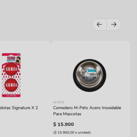
M-
M-PETS
C
lotas Signature X 2
Comedero M-Pets Acero Inoxidable
PE
Para Mascotas
$
$
15
.
900
(
$
(
$ 15.900,00
x
unidad
)