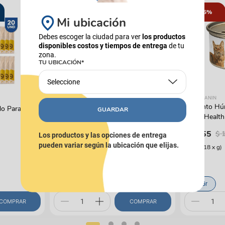
15%
Mi ubicación
Debes escoger la ciudad para ver
los productos
disponibles costos y tiempos de entrega
de tu
zona.
TU UBICACIÓN*
Seleccione
ROYAL CANIN
HEEL
Alimento Hú
 Para Perro
Antiinflamatorio Natural Para
GUARDAR
Canin Health
Mascotas Traumeel Ad Us Vet
Instinctive
Tabletas
$
8755
$
$
100
.
900
Los productos y las opciones de entrega
pueden variar según la ubicación que elijas.
(
$ 121,18
x
g
)
50 Tab
85 Gr
COMPRAR
COMPRAR