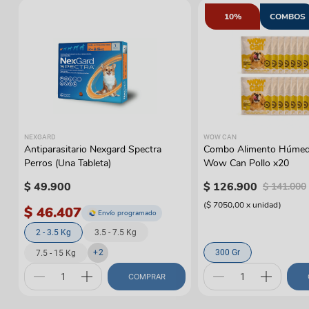
10%
COMBOS
NEXGARD
WOW CAN
Antiparasitario Nexgard Spectra
Combo Alimento Húmedo
Perros (Una Tableta)
Wow Can Pollo x20
$
49
.
900
$
126
.
900
$
141
.
000
(
$ 7050,00
x
unidad
)
$ 46.407
Envío programado
2 - 3.5 Kg
3.5 - 7.5 Kg
+
2
300 Gr
7.5 - 15 Kg
COMPRAR