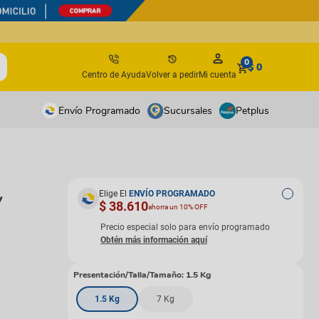
0
$ 0
Centro de Ayuda
Volver a pedir
Mi cuenta
Envío Programado
Sucursales
Petplus
tos
tos
antes
antes
Elige El
ENVÍO PROGRAMADO
y
$ 38.610
ahorra un 10% OFF
os y suplementos
os y suplementos
irúrgicos
irúrgicos
Precio especial solo para envío programado
s
Presentación/Talla/Tamaño
:
1.5 Kg
isbees
1.5 Kg
7 Kg
s