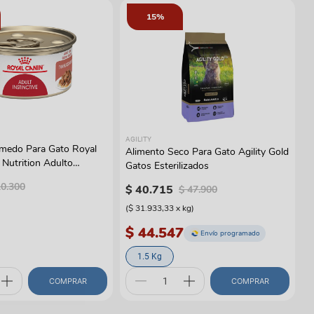
15%
AGILITY
medo Para Gato Royal
Alimento Seco Para Gato Agility Gold
 Nutrition Adulto
Gatos Esterilizados
10
.
300
$
40
.
715
$
47
.
900
(
$ 31.933,33
x
kg
)
$ 44.547
Envío programado
1.5 Kg
COMPRAR
COMPRAR