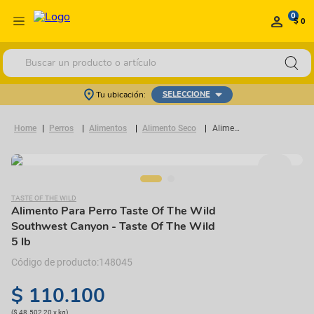
0
$ 0
Buscar un producto o artículo
Tu ubicación:
SELECCIONE
Perros
Alimentos
Alimento Seco
Alimento Para Perro Taste Of The Wild Southwest Canyon
TASTE OF THE WILD
Alimento Para Perro Taste Of The Wild
Southwest Canyon
- Taste Of The Wild
5 lb
148045
$
110
.
100
(
$ 48.502,20
x
kg
)