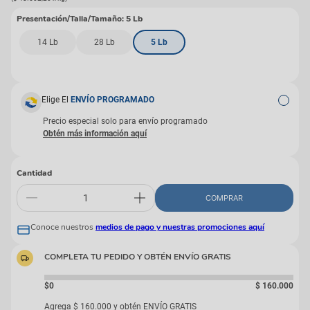
Presentación/Talla/Tamaño
:
5 Lb
14 Lb
28 Lb
5 Lb
Elige El
ENVÍO PROGRAMADO
Precio especial solo para envío programado
Cantidad
COMPRAR
Conoce nuestros
medios de pago y nuestras promociones aquí
COMPLETA TU PEDIDO Y OBTÉN ENVÍO GRATIS
$0
$
160
.
000
Agrega
$
160
.
000
y obtén ENVÍO GRATIS