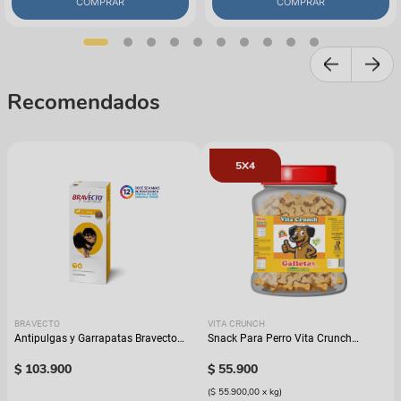
COMPRAR
COMPRAR
Recomendados
5X4
BRAVECTO
VITA CRUNCH
Antipulgas y Garrapatas Bravecto
Snack Para Perro Vita Crunch
Para Perro - 12 semanas
Bombonera Galleta Avena
$
103
.
900
$
55
.
900
(
$ 55.900,00
x
kg
)