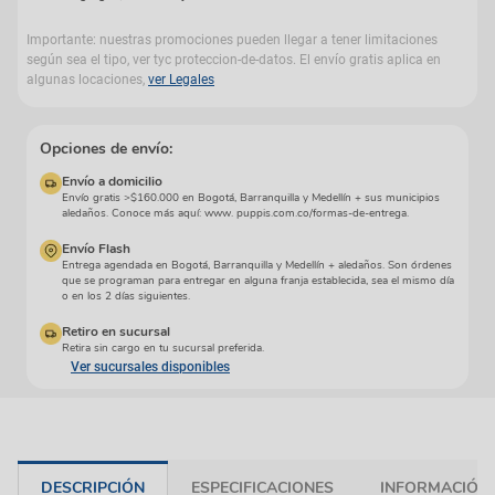
Importante: nuestras promociones pueden llegar a tener limitaciones
según sea el tipo, ver tyc proteccion-de-datos. El envío gratis aplica en
algunas locaciones,
ver Legales
Opciones de envío:
Envío a domicilio
Envío gratis >$160.000 en Bogotá, Barranquilla y Medellín + sus municipios
aledaños. Conoce más aquí: www. puppis.com.co/formas-de-entrega.
Envío Flash
Entrega agendada en Bogotá, Barranquilla y Medellín + aledaños. Son órdenes
que se programan para entregar en alguna franja establecida, sea el mismo día
o en los 2 días siguientes.
Retiro en sucursal
Retira sin cargo en tu sucursal preferida.
Ver sucursales disponibles
DESCRIPCIÓN
ESPECIFICACIONES
INFORMACIÓN 