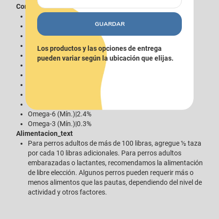
Contenido
{Composición|Análisis garantizado}
GUARDAR
Proteína Cruda (Mín.)|29.0%
Grasa Cruda (Mín.)|15,0%
Fibra Cruda (Máx.)|5.0%
Los productos y las opciones de entrega
Humedad (Máx.)|10.0%
pueden variar según la ubicación que elijas.
DHA (Mín.)|0.05%
Zinc (Mín.)|150 mg/kg
Selenium (Mín.)|0.35 mg/kg
Vitamin E (Mín.)|150 IU/kg
Taurine (Mín.)|0.12%
Omega-6 (Mín.)|2.4%
Omega-3 (Mín.)|0.3%
Alimentacion_text
Para perros adultos de más de 100 libras, agregue ½ taza
por cada 10 libras adicionales. Para perros adultos
embarazadas o lactantes, recomendamos la alimentación
de libre elección. Algunos perros pueden requerir más o
menos alimentos que las pautas, dependiendo del nivel de
actividad y otros factores.