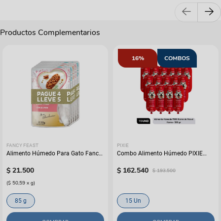
Productos Complementarios
16%
COMBOS
FANCY FEAST
PIXIE
Alimento Húmedo Para Gato Fancy
Combo Alimento Húmedo PIXIE
Feast Promo Pouch Pack Pague 4
Carne de Res al Horno x15
Lleve 5
$
21
.
500
$
162
.
540
$
193
.
500
(
$ 50,59
x
g
)
85 g
15 Un