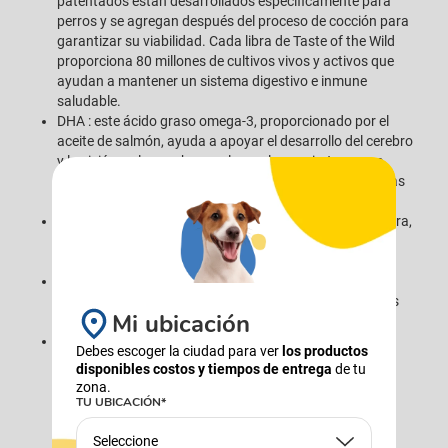
patentados están desarrollados específicamente para
perros y se agregan después del proceso de cocción para
garantizar su viabilidad. Cada libra de Taste of the Wild
proporciona 80 millones de cultivos vivos y activos que
ayudan a mantener un sistema digestivo e inmune
saludable.
DHA : este ácido graso omega-3, proporcionado por el
aceite de salmón, ayuda a apoyar el desarrollo del cerebro
y la visión en los cachorros, lo que lo convierte en una
adición importante a esta fórmula para todas las etapas
de la vida.
Frijoles de garbanzo : ricos en proteínas, minerales y fibra,
los frijoles de garbanzo agregan una gran cantidad de
nutrientes a esta fórmula.
Raíz de achicoria seca : esta fuente de fibra prebiótica
proporciona combustible para las bacterias probióticas
Mi ubicación
beneficiosas en el sistema digestivo.
Antioxidantes : las legumbres y las frutas, incluidos los
Debes escoger la ciudad para ver
los productos
guisantes, tomates, arándanos y frambuesas,
disponibles costos y tiempos de entrega
de tu
proporcionan nutrientes que ayudan a mantener el
zona.
bienestar general de su perro, mientras que los niveles
TU UBICACIÓN*
garantizados de zinc, selenio y vitamina E respaldan el
sistema inmunológico.
Seleccione