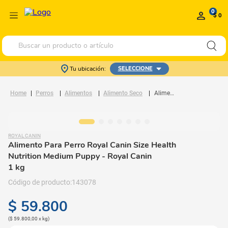
0
$ 0
Buscar un producto o artículo
Tu ubicación:
SELECCIONE
Perros
Alimentos
Alimento Seco
Alimento Para Perro Royal Canin Size Health Nutrition Medium Puppy
ROYAL CANIN
Alimento Para Perro Royal Canin Size Health
Nutrition Medium Puppy
- Royal Canin
1 kg
143078
$
59
.
800
(
$ 59.800,00
x
kg
)