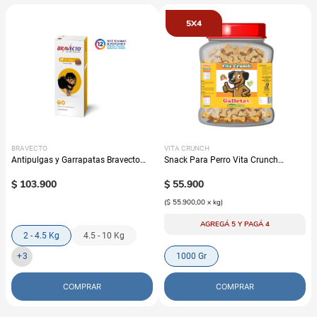
5X4
BRAVECTO
VITA CRUNCH
Antipulgas y Garrapatas Bravecto
Snack Para Perro Vita Crunch
Para Perro - 12 semanas
Bombonera Galleta Avena
$
103
.
900
$
55
.
900
(
$ 55.900,00
x
kg
)
AGREGÁ 5 Y PAGÁ 4
2 - 4.5 Kg
4.5 - 10 Kg
+
3
1000 Gr
COMPRAR
COMPRAR