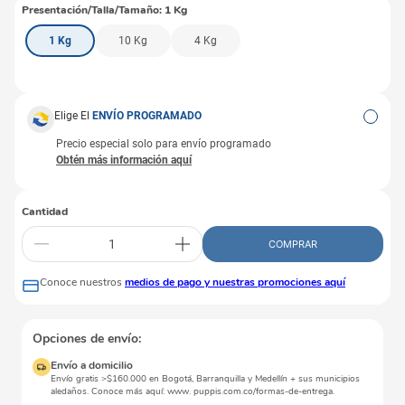
Presentación/Talla/Tamaño
:
1 Kg
1 Kg
10 Kg
4 Kg
Elige El
ENVÍO PROGRAMADO
Precio especial solo para envío programado
Cantidad
COMPRAR
Conoce nuestros
medios de pago y nuestras promociones aquí
Opciones de envío:
Envío a domicilio
Envío gratis >$160.000 en Bogotá, Barranquilla y Medellín + sus municipios
aledaños. Conoce más aquí: www. puppis.com.co/formas-de-entrega.