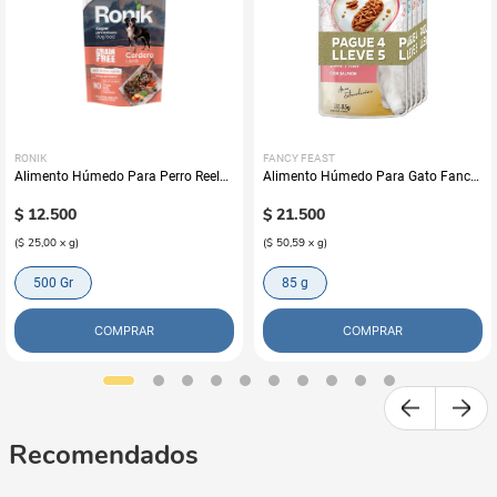
RONIK
FANCY FEAST
Alimento Húmedo Para Perro Reelds
Alimento Húmedo Para Gato Fancy
Ronik Grain Free Sabor A Cordero
Feast Promo Pouch Pack Pague 4
$
12
.
500
Lleve 5
$
21
.
500
(
$ 25,00
x
g
)
(
$ 50,59
x
g
)
500 Gr
85 g
COMPRAR
COMPRAR
Recomendados