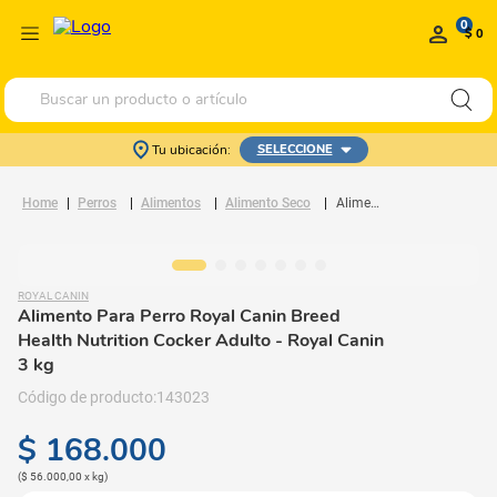
0
$ 0
Buscar un producto o artículo
Tu ubicación:
SELECCIONE
Perros
Alimentos
Alimento Seco
Alimento Para Perro Royal Canin Breed Health Nutrition Cocker Adulto
ROYAL CANIN
Alimento Para Perro Royal Canin Breed
Health Nutrition Cocker Adulto
- Royal Canin
3 kg
143023
$
168
.
000
(
$ 56.000,00
x
kg
)