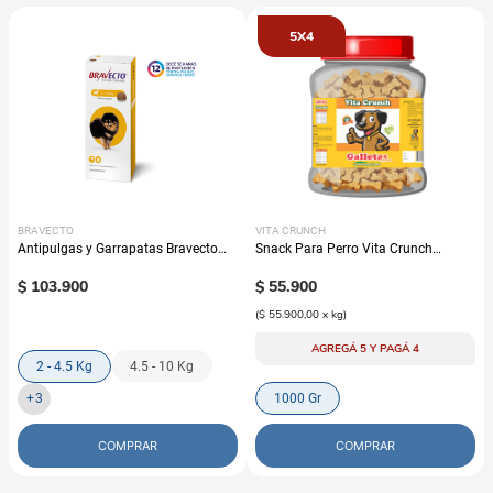
5X4
BRAVECTO
VITA CRUNCH
Antipulgas y Garrapatas Bravecto
Snack Para Perro Vita Crunch
Para Perro - 12 semanas
Bombonera Galleta Avena
$
103
.
900
$
55
.
900
(
$ 55.900,00
x
kg
)
AGREGÁ 5 Y PAGÁ 4
2 - 4.5 Kg
4.5 - 10 Kg
+
3
1000 Gr
COMPRAR
COMPRAR