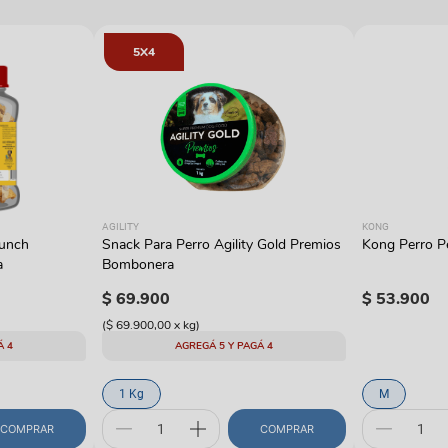
5X4
AGILITY
KONG
runch
Snack Para Perro Agility Gold Premios
Kong Perro Pe
a
Bombonera
$
69
.
900
$
53
.
900
(
$ 69.900,00
x
kg
)
Á 4
AGREGÁ 5 Y PAGÁ 4
1 Kg
M
COMPRAR
COMPRAR