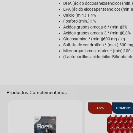
DHA (ácido docosahexaenoico) (min.)
EPA (ácido eicosapentaenoico) (min.)
Calcio (min.)|1,4%
Fósforo (min.)|1%
Ácidos grasos omega-6 * (min.)|3%
Ácidos grasos omega-3 * (min.)|0,8%
Glucosamina * (min.)|600 mg / kg
Sulfato de condroitina * (min.)|600 mg
Microorganismos totales * (min)|100 m
(Lactobacillus acidophilus Bifidobacte
Productos Complementarios
16%
COMBOS