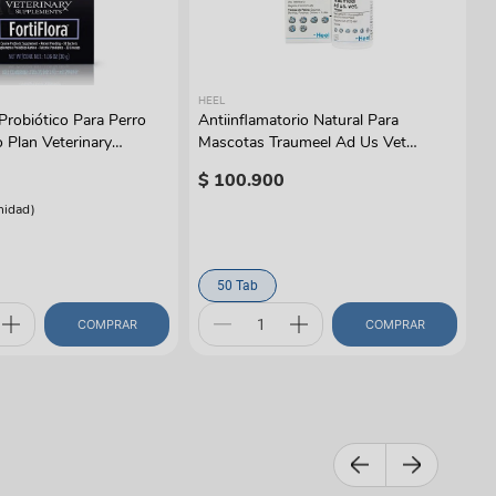
HEEL
robiótico Para Perro
Antiinflamatorio Natural Para
o Plan Veterinary
Mascotas Traumeel Ad Us Vet
s
Tabletas
$
100
.
900
nidad
)
50 Tab
COMPRAR
COMPRAR