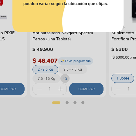
pueden variar según la ubicación que elijas.
NEXGARD
PRO PLAN
o PIXIE
Antiparasitario Nexgard Spectra
Suplemento P
x15
Perros (Una Tableta)
Fortiflora Pr
Supplement
$
49
.
900
$
5300
(
$ 5300,00
x
u
$ 46.407
Envío programado
2 - 3.5 Kg
3.5 - 7.5 Kg
+
2
1 Sobre
7.5 - 15 Kg
COMPRAR
COMPRAR