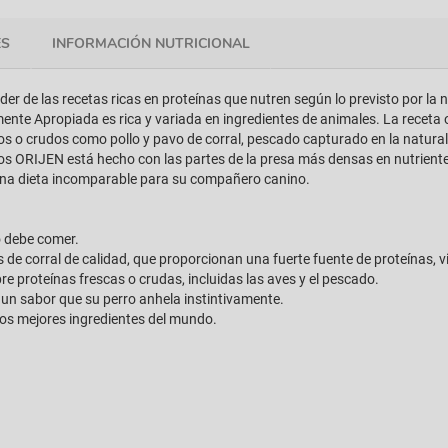
ES
INFORMACIÓN NUTRICIONAL
er de las recetas ricas en proteínas que nutren según lo previsto por la 
mente Apropiada es rica y variada en ingredientes de animales. La receta
cos o crudos como pollo y pavo de corral, pescado capturado en la natural
os ORIJEN está hecho con las partes de la presa más densas en nutrientes
s una dieta incomparable para su compañero canino.
o debe comer.
 de corral de calidad, que proporcionan una fuerte fuente de proteínas, v
e proteínas frescas o crudas, incluidas las aves y el pescado.
 un sabor que su perro anhela instintivamente.
los mejores ingredientes del mundo.