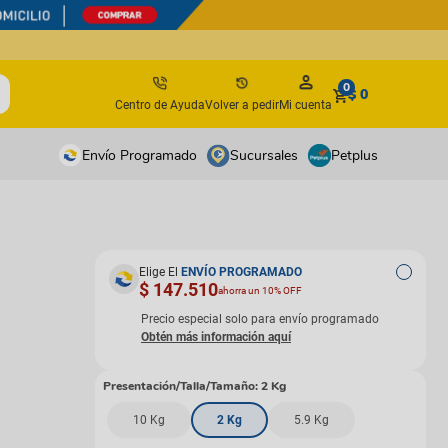
0
$ 0
Centro de Ayuda
Volver a pedir
Mi cuenta
Envío Programado
Sucursales
Petplus
tos
tos
antes
antes
Elige El
ENVÍO PROGRAMADO
$ 147.510
ahorra un 10% OFF
os y suplementos
os y suplementos
irúrgicos
irúrgicos
Precio especial solo para envío programado
s
Presentación/Talla/Tamaño
:
2 Kg
isbees
10 Kg
2 Kg
5.9 Kg
s