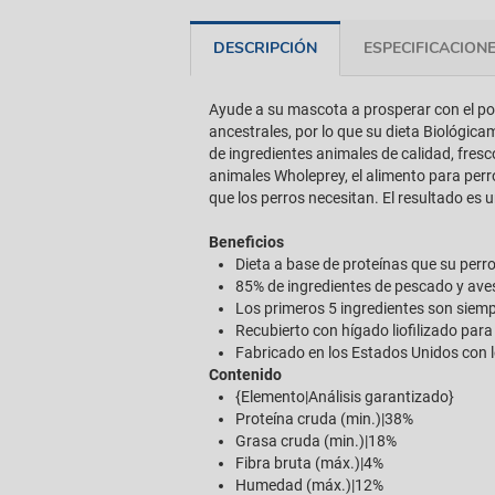
DESCRIPCIÓN
ESPECIFICACION
Ayude a su mascota a prosperar con el pod
ancestrales, por lo que su dieta Biológica
de ingredientes animales de calidad, fres
animales Wholeprey, el alimento para perr
que los perros necesitan. El resultado e
Beneficios
Dieta a base de proteínas que su perr
85% de ingredientes de pescado y aves
Los primeros 5 ingredientes son siempr
Recubierto con hígado liofilizado para
Fabricado en los Estados Unidos con 
Contenido
{Elemento|Análisis garantizado}
Proteína cruda (min.)|38%
Grasa cruda (min.)|18%
Fibra bruta (máx.)|4%
Humedad (máx.)|12%