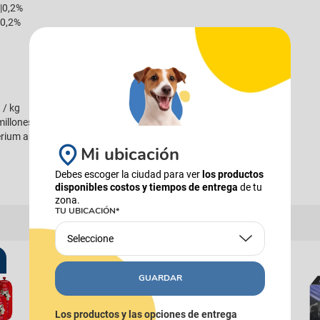
|0,2%
|0,2%
 / kg
illones de UFC / lb
rium animalis Lactobacillus casei)|
Mi ubicación
Debes escoger la ciudad para ver
los productos
disponibles costos y tiempos de entrega
de tu
zona.
TU UBICACIÓN*
Seleccione
GUARDAR
Los productos y las opciones de entrega