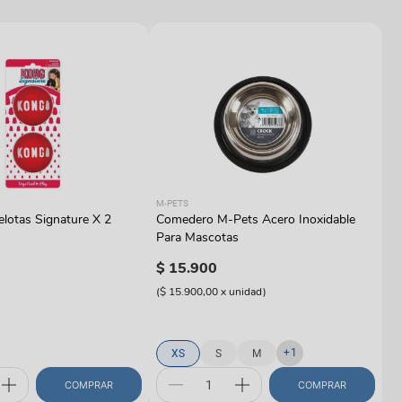
M-
M-PETS
C
lotas Signature X 2
Comedero M-Pets Acero Inoxidable
PE
Para Mascotas
$
$
15
.
900
(
$
(
$ 15.900,00
x
unidad
)
+
1
XS
S
M
COMPRAR
COMPRAR