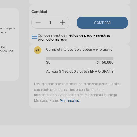
gas
Cantidad
COMPRAR
 municipios
rega.
Conoce nuestros
medios de pago y nuestras
promociones aquí
. Son
Completa tu pedido y obtén envío gratis
ecida, sea
$0
$
160
.
000
Agrega
$
160
.
000
y obtén ENVÍO GRATIS
Las Promociones de Descuento no son acumulables
con reintegros bancarios o con tarjetas no
bancarizadas. Se aplicarán en el checkout al elegir
Mercado Pago.
Ver Legales
.