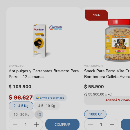
5X4
BRAVECTO
VITA CRUNCH
Antipulgas y Garrapatas Bravecto Para
Snack Para Perro Vita C
Perro - 12 semanas
Bombonera Galleta Aven
$
103
.
900
$
55
.
900
(
$ 55.900,00
x
kg
)
$ 96.627
Envío programado
AGREGÁ 5 Y PAG
2 - 4.5 Kg
4.5 - 10 Kg
+
2
1000 Gr
10 - 20 Kg
COMPRAR