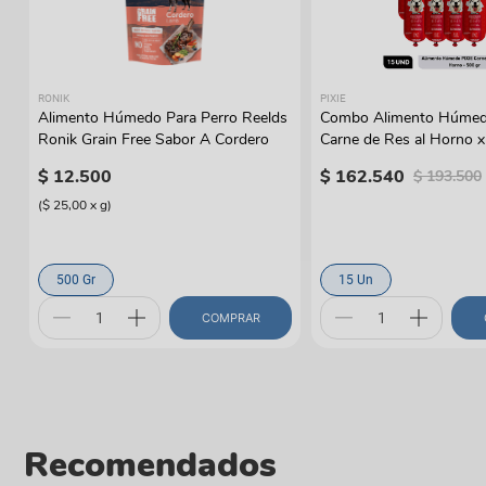
RONIK
PIXIE
Alimento Húmedo Para Perro Reelds
Combo Alimento Húmed
Ronik Grain Free Sabor A Cordero
Carne de Res al Horno 
$
12
.
500
$
162
.
540
$
193
.
500
(
$ 25,00
x
g
)
500 Gr
15 Un
COMPRAR
Recomendados