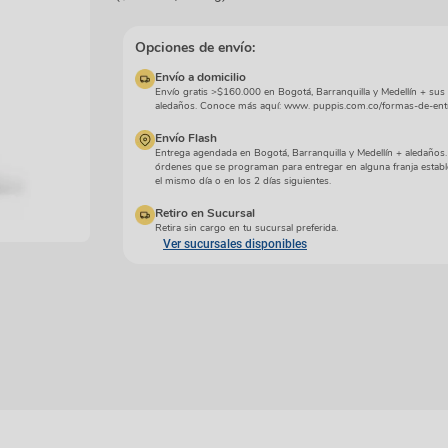
manchas
Lazos y so
Cuidados especiales
s
Otros
Opciones de envío:
ios
Envío a domicilio
Envío gratis >$160.000 en Bogotá, Barranquilla y Medellín + sus
aledaños. Conoce más aquí: www. puppis.com.co/formas-de-ent
Envío Flash
Entrega agendada en Bogotá, Barranquilla y Medellín + aledaños
órdenes que se programan para entregar en alguna franja establ
el mismo día o en los 2 días siguientes.
Retiro en Sucursal
Retira sin cargo en tu sucursal preferida.
Ver sucursales disponibles