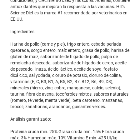
condiciones, y crecimiento óseo y muscular. Además, contiene
antioxidantes que mejoran la respuesta a las vacunas. Hill's
Science Diet es la marca #1 recomendada por veterinarios en
EE.UU.
Ingredientes:
Harina de pollo (carne y piel), trigo entero, cebada perlada
quebrada, sorgo entero, maíz entero, grasa de pollo, harina de
gluten de maíz, saborizante de hígado de pollo, pulpa de
remolacha desecada, saborizante de hígado de cerdo, aceite
de pescado, linaza, ácido láctico, aceite de soya, fosfato
dicálcico, sal yodada, cloruro de potasio, cloruro de colina,
vitaminas (E, C, B3, B1, A, B5, B2, B7, B12, B6, B9, D3),
minerales (hierro, zinc, cobre, manganeso, calcio, selenio),
taurina, fibra de avena, tocoferoles mixtos, sabores naturales
(romero, té verde, menta verde), beta caroteno, manzanas,
brócoli, zanahorias, arándanos, guisantes verdes.
Análisis garantizado:
Proteína cruda mín. 25% Grasa cruda mín. 15% Fibra cruda
máx. 3% Humedad máx. 10% Vitamina E mín. 425 UI/kg