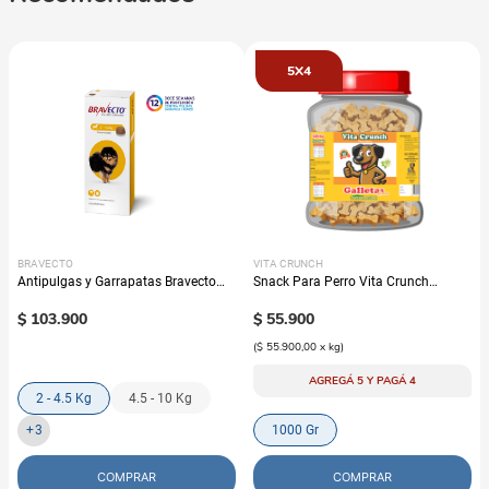
5X4
BRAVECTO
VITA CRUNCH
Antipulgas y Garrapatas Bravecto
Snack Para Perro Vita Crunch
Para Perro - 12 semanas
Bombonera Galleta Avena
$
103
.
900
$
55
.
900
(
$ 55.900,00
x
kg
)
AGREGÁ 5 Y PAGÁ 4
2 - 4.5 Kg
4.5 - 10 Kg
+
3
1000 Gr
COMPRAR
COMPRAR