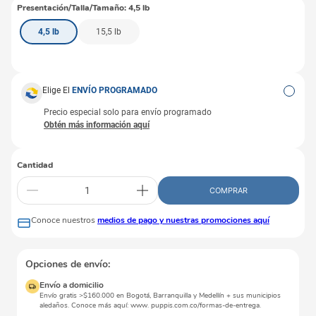
Presentación/Talla/Tamaño
:
4,5 lb
4,5 lb
15,5 lb
Elige El
ENVÍO PROGRAMADO
Precio especial solo para envío programado
Cantidad
COMPRAR
Conoce nuestros
medios de pago y nuestras promociones aquí
Opciones de envío:
Envío a domicilio
Envío gratis >$160.000 en Bogotá, Barranquilla y Medellín + sus municipios
aledaños. Conoce más aquí: www. puppis.com.co/formas-de-entrega.