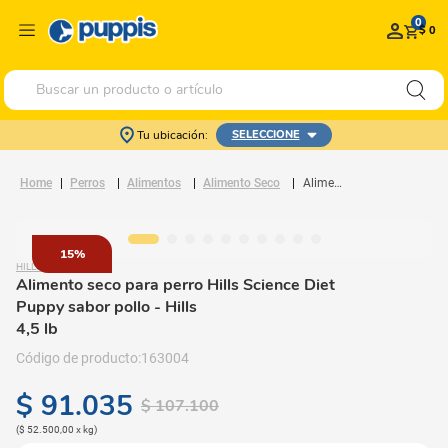
0
$ 0
Buscar un producto o artículo
Tu ubicación:
SELECCIONE
Perros
Alimentos
Alimento Seco
Alimento seco para perro Hills Science Diet Puppy sabor pollo
15%
HILLS
Alimento seco para perro Hills Science Diet
Puppy sabor pollo
- Hills
4,5 lb
163004
$
91
.
035
$
107
.
100
(
$ 52.500,00
x
kg
)