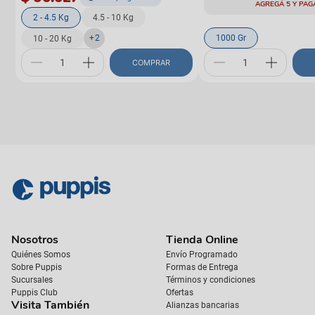
AGREGÁ 5 Y PAG
2 - 4.5 Kg
4.5 - 10 Kg
+
2
1000 Gr
10 - 20 Kg
COMPRAR
Nosotros
Tienda Online
Quiénes Somos
Envío Programado
Sobre Puppis
Formas de Entrega
Sucursales
Términos y condiciones
Puppis Club
Ofertas
Visita También
Alianzas bancarias