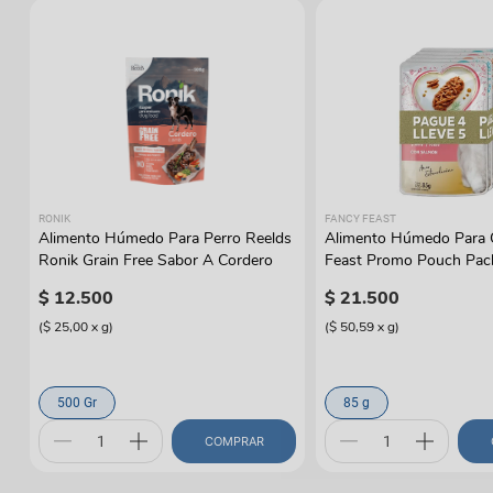
RONIK
FANCY FEAST
Alimento Húmedo Para Perro Reelds
Alimento Húmedo Para 
Ronik Grain Free Sabor A Cordero
Feast Promo Pouch Pac
Lleve 5
$
12
.
500
$
21
.
500
(
$ 25,00
x
g
)
(
$ 50,59
x
g
)
500 Gr
85 g
COMPRAR