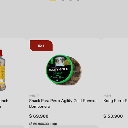
5X4
AGILITY
KONG
runch
Snack Para Perro Agility Gold Premios
Kong Perro Pe
a
Bombonera
$
69
.
900
$
53
.
900
(
$ 69.900,00
x
kg
)