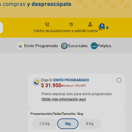
0
$ 0
Centro de Ayuda
Volver a pedir
Mi cuenta
Envío Programado
Sucursales
Petplus
tos
tos
antes
antes
Elige El
ENVÍO PROGRAMADO
$ 31.950
ahorra un 10% OFF
os y suplementos
os y suplementos
irúrgicos
irúrgicos
Precio especial solo para envío programado
s
Presentación/Talla/Tamaño
:
3kg
isbees
1.5 Kg
3kg
8 Kg
s