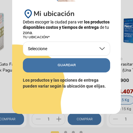
16%
COMBOS
Mi ubicación
Debes escoger la ciudad para ver
los productos
disponibles costos y tiempos de entrega
de tu
zona.
TU UBICACIÓN*
Seleccione
PIXIE
NEXGARD
Gato Fancy
Combo Alimento Húmedo PIXIE
Antiparasita
GUARDAR
k Pague 4
Carne de Res al Horno x15
Perros (Una 
$
162
.
540
$
49
.
900
$
193
.
500
Los productos y las opciones de entrega
pueden variar según la ubicación que elijas.
$ 46.40
2 - 3.5 Kg
15 Un
7.5 - 15 Kg
COMPRAR
COMPRAR