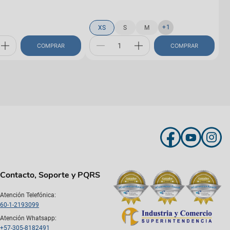
+
1
XS
S
M
COMPRAR
COMPRAR
Contacto, Soporte y PQRS
Atención Telefónica:
60-1-2193099
Atención Whatsapp:
+57-305-8182491