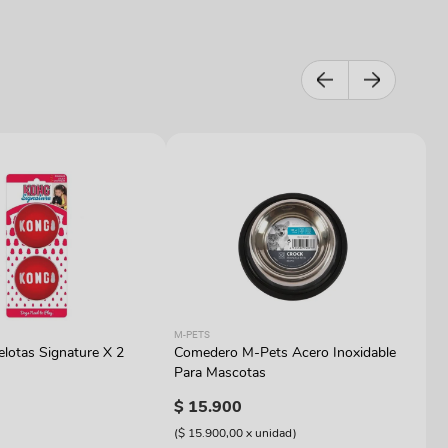
M-
M-PETS
C
lotas Signature X 2
Comedero M-Pets Acero Inoxidable
PE
Para Mascotas
$
$
15
.
900
(
$
(
$ 15.900,00
x
unidad
)