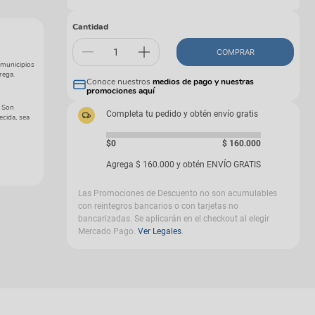
gas
Cantidad
COMPRAR
 municipios
rega.
Conoce nuestros
medios de pago y nuestras
promociones aquí
. Son
Completa tu pedido y obtén envío gratis
ecida, sea
$0
$
160
.
000
Agrega
$
160
.
000
y obtén ENVÍO GRATIS
Las Promociones de Descuento no son acumulables
con reintegros bancarios o con tarjetas no
bancarizadas. Se aplicarán en el checkout al elegir
Mercado Pago.
Ver Legales
.