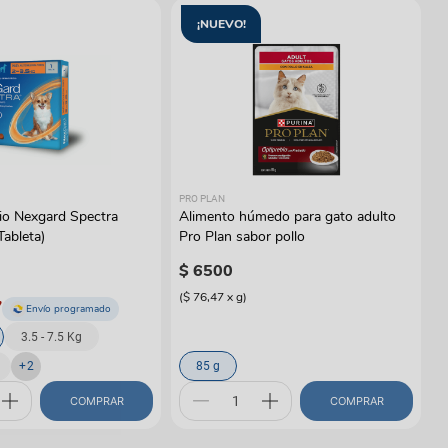
¡NUEVO!
PRO PLAN
rio Nexgard Spectra
Alimento húmedo para gato adulto
Tableta)
Pro Plan sabor pollo
$
6500
(
$ 76,47
x
g
)
7
Envío programado
3.5 - 7.5 Kg
+
2
85 g
COMPRAR
COMPRAR