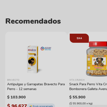
Recomendados
5X4
BRAVECTO
VITA CRUNCH
Antipulgas y Garrapatas Bravecto Para
Snack Para Perro Vita C
Perro - 12 semanas
Bombonera Galleta Aven
$
103
.
900
$
55
.
900
(
$ 55.900,00
x
kg
)
$ 96.627
Envío programado