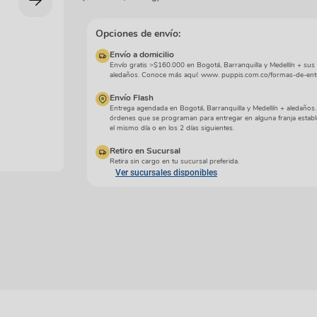
manchas
Lazos y so
Cuidados especiales
s
Otros
Opciones de envío:
ios
Envío a domicilio
Envío gratis >$160.000 en Bogotá, Barranquilla y Medellín + sus
aledaños. Conoce más aquí: www. puppis.com.co/formas-de-ent
Envío Flash
Entrega agendada en Bogotá, Barranquilla y Medellín + aledaños
órdenes que se programan para entregar en alguna franja establ
el mismo día o en los 2 días siguientes.
Retiro en Sucursal
Retira sin cargo en tu sucursal preferida.
Ver sucursales disponibles