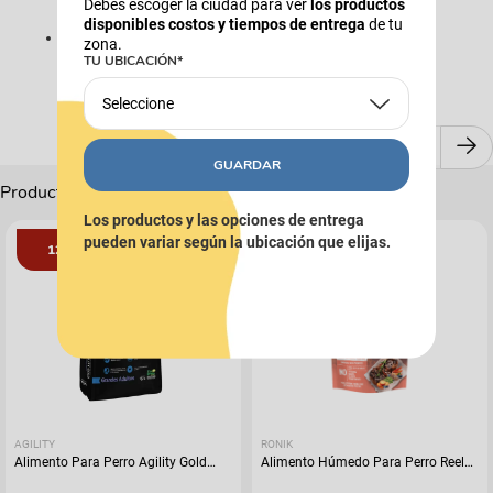
Debes escoger la ciudad para ver
los productos
las grasas
disponibles costos y tiempos de entrega
de tu
Favorece la salud digestiva mediante proteínas L.I.P. y
zona.
prebióticos.
TU UBICACIÓN*
Seleccione
GUARDAR
Productos Complementarios
Los productos y las opciones de entrega
pueden variar según la ubicación que elijas.
12%
AGILITY
RONIK
Alimento Para Perro Agility Gold
Alimento Húmedo Para Perro Reelds
Grandes Adultos
Ronik Grain Free Sabor A Cordero