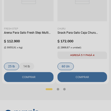
FRESH STEP
CHURU
Arena Para Gato Fresh Step Multi
Snack Para Gato Caja Churu
Cat Con Febreze
Variedad de Atún
$
112
.
900
$
172
.
000
(
$ 9955,91
x
kg
)
(
$ 2866,67
x
unidad
)
AGREGÁ 5 Y PAGÁ 4
25 lb
14 lb
60 Un
COMPRAR
COMPRAR