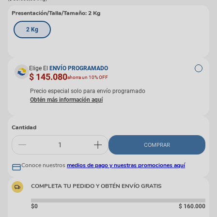
Presentación/Talla/Tamaño
:
2 Kg
2 Kg
Elige El
ENVÍO PROGRAMADO
$ 145.080
ahorra un 10% OFF
Precio especial solo para envío programado
Cantidad
COMPRAR
Conoce nuestros
medios de pago y nuestras promociones aquí
COMPLETA TU PEDIDO Y OBTÉN ENVÍO GRATIS
$0
$
160
.
000