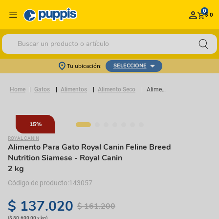
0
$ 0
Buscar un producto o artículo
Tu ubicación:
SELECCIONE
Gatos
Alimentos
Alimento Seco
Alimento Para Gato Royal Canin Feline Breed Nutrition Siamese
15%
ROYAL CANIN
Alimento Para Gato Royal Canin Feline Breed
Nutrition Siamese
- Royal Canin
2 kg
143057
$
137
.
020
$
161
.
200
(
$ 80.600,00
x
kg
)