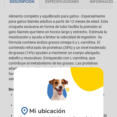
DESCRIPCIÓN
ESPECIFICACIONES
INFORMACIÓN 
Alimento completo y equilibrado para gatos - Especialmente
para gatos Siamés adultos a partir de 12 meses de edad. Esta
croqueta exclusiva en forma de tubo facilita la prensión al
gato Siamés que tiene un hocico largo y estrecho. Estimula la
masticación y ayuda a limitar la velocidad de ingestión. Su
fórmula contiene ácidos grasos omega 6 y L-carnitina. El
contenido reforzado de proteínas (38%) y un nivel moderado
de grasas (16%) ayudan a mantener un cuerpo alargado,
esbelto y musculoso. Enriquecido con L-carnitina, que
contribuye al metabolismo de las grasas. Las proteínas
altamente digestibles (L.I.P.*) y los prebióticos ayudan a
favorecer el equilibrio en la flora intestinal. *Proteínas
seleccionadas por su elevada digestibilidad.
Beneficios
Croqueta exclusiva adaptada al hocico largo y estrecho
del Siamés
Contenido elevado de proteínas y moderado en grasas
Mi ubicación
para mantener una silueta musculosa
Enriquecido con L-carnitina que apoya el metabolismo de