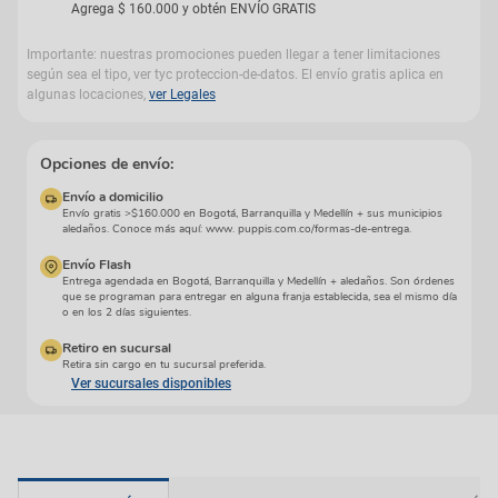
Agrega
$
160
.
000
y obtén ENVÍO GRATIS
Importante: nuestras promociones pueden llegar a tener limitaciones
según sea el tipo, ver tyc proteccion-de-datos. El envío gratis aplica en
algunas locaciones,
ver Legales
Opciones de envío:
Envío a domicilio
Envío gratis >$160.000 en Bogotá, Barranquilla y Medellín + sus municipios
aledaños. Conoce más aquí: www. puppis.com.co/formas-de-entrega.
Envío Flash
Entrega agendada en Bogotá, Barranquilla y Medellín + aledaños. Son órdenes
que se programan para entregar en alguna franja establecida, sea el mismo día
o en los 2 días siguientes.
Retiro en sucursal
Retira sin cargo en tu sucursal preferida.
Ver sucursales disponibles