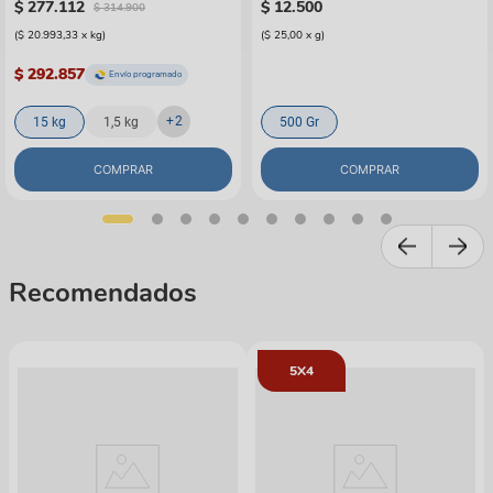
$
277
.
112
$
12
.
500
$
314
.
900
(
$ 20.993,33
x
kg
)
(
$ 25,00
x
g
)
$ 292.857
Envío programado
+
2
15 kg
1,5 kg
500 Gr
COMPRAR
COMPRAR
Recomendados
5X4