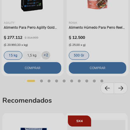
AGILITY
RONIK
Alimento Para Perro Agility Gold
Alimento Húmedo Para Perro Reelds
Grandes Adultos
Ronik Grain Free Sabor A Cordero
$
277
.
112
$
12
.
500
$
314
.
900
(
$ 20.993,33
x
kg
)
(
$ 25,00
x
g
)
+
2
15 kg
1,5 kg
500 Gr
COMPRAR
COMPRAR
Recomendados
5X4