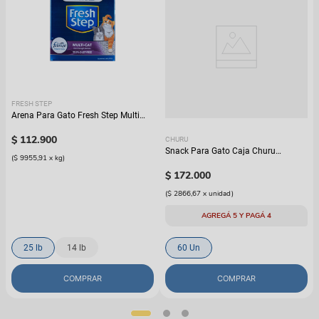
FRESH STEP
Arena Para Gato Fresh Step Multi
Cat Con Febreze
$
112
.
900
CHURU
Snack Para Gato Caja Churu
(
$ 9955,91
x
kg
)
Variedad de Atún
$
172
.
000
(
$ 2866,67
x
unidad
)
AGREGÁ 5 Y PAGÁ 4
25 lb
14 lb
60 Un
COMPRAR
COMPRAR