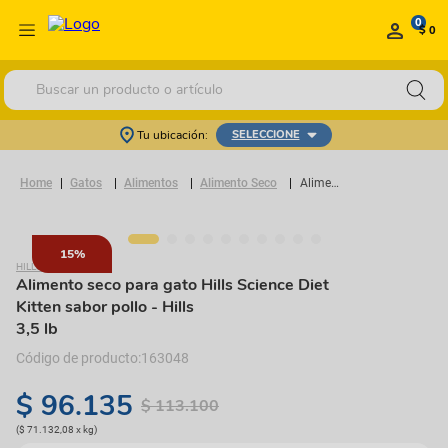
0
$ 0
Buscar un producto o artículo
Tu ubicación:
SELECCIONE
Gatos
Alimentos
Alimento Seco
Alimento seco para gato Hills Science Diet Kitten sabor pollo
15%
HILLS
Alimento seco para gato Hills Science Diet
Kitten sabor pollo
- Hills
3,5 lb
163048
$
96
.
135
$
113
.
100
(
$ 71.132,08
x
kg
)