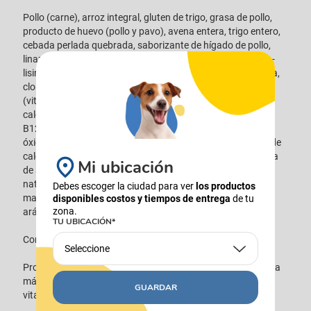
Pollo (carne), arroz integral, gluten de trigo, grasa de pollo,
producto de huevo (pollo y pavo), avena entera, trigo entero,
cebada perlada quebrada, saborizante de hígado de pollo,
linaza, sulfato de calcio, ácido láctico, aceite de pescado, L-
lisina, cloruro de potasio, carbonato de calcio, DL-metionina,
cloruro de colina, tripolifosfato de sodio, taurina, vitaminas
(vitamina E, vitamina C, niacina, tiamina, pantotenato de
calcio, piridoxina, vitamina A, riboflavina, biotina, vitamina
B12, ácido fólico, vitamina D3), minerales (sulfato ferroso,
óxido de zinc, sulfato de cobre, óxido manganoso, yodato de
calcio, selenito de sodio), sal yodada, fosfato dicálcico, fibra
Mi ubicación
de avena, tocoferoles mixtos para la frescura, sabores
naturales (romero, té verde y menta verde), óxido de
Debes escoger la ciudad para ver
los productos
magnesio, beta caroteno, manzanas, brócoli, zanahorias,
disponibles costos y tiempos de entrega
de tu
zona.
arándanos y guisantes verdes.
TU UBICACIÓN*
Composición.
Seleccione
Proteína cruda mín. 33 %, grasa cruda mín. 19 %, fibra cruda
máx. 3,5 %, humedad máx. 8 %, vitamina E mín. 525 UI/kg,
GUARDAR
vitamina C mín. 85 mg/kg, DHA mín. 0,1 %.