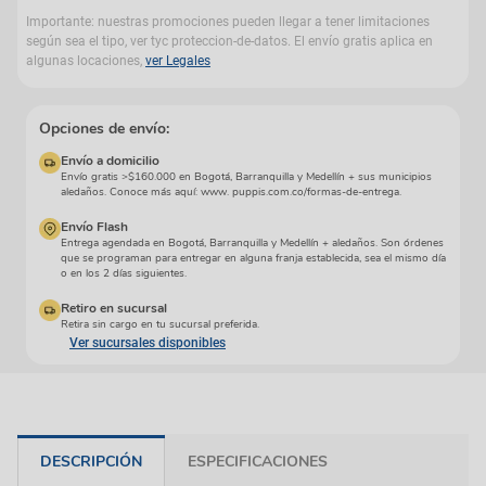
Importante: nuestras promociones pueden llegar a tener limitaciones
según sea el tipo, ver tyc proteccion-de-datos. El envío gratis aplica en
algunas locaciones,
ver Legales
Opciones de envío:
Envío a domicilio
Envío gratis >$160.000 en Bogotá, Barranquilla y Medellín + sus municipios
aledaños. Conoce más aquí: www. puppis.com.co/formas-de-entrega.
Envío Flash
Entrega agendada en Bogotá, Barranquilla y Medellín + aledaños. Son órdenes
que se programan para entregar en alguna franja establecida, sea el mismo día
o en los 2 días siguientes.
Retiro en sucursal
Retira sin cargo en tu sucursal preferida.
Ver sucursales disponibles
DESCRIPCIÓN
ESPECIFICACIONES