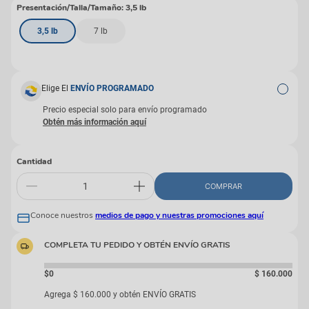
Presentación/Talla/Tamaño
:
3,5 lb
3,5 lb
7 lb
Elige El
ENVÍO PROGRAMADO
Precio especial solo para envío programado
Cantidad
COMPRAR
Conoce nuestros
medios de pago y nuestras promociones aquí
COMPLETA TU PEDIDO Y OBTÉN ENVÍO GRATIS
$0
$
160
.
000
Agrega
$
160
.
000
y obtén ENVÍO GRATIS