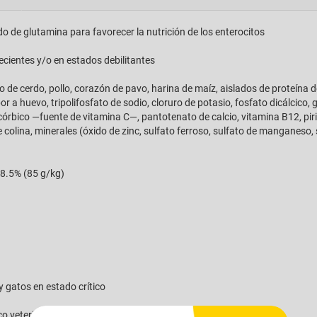
ido de glutamina para favorecer la nutrición de los enterocitos
ecientes y/o en estados debilitantes
o de cerdo, pollo, corazón de pavo, harina de maíz, aislados de proteína 
or a huevo, tripolifosfato de sodio, cloruro de potasio, fosfato dicálcico,
órbico —fuente de vitamina C—, pantotenato de calcio, vitamina B12, pirido
e colina, minerales (óxido de zinc, sulfato ferroso, sulfato de manganeso, 
 8.5% (85 g/kg)
y gatos en estado crítico
o veterinario