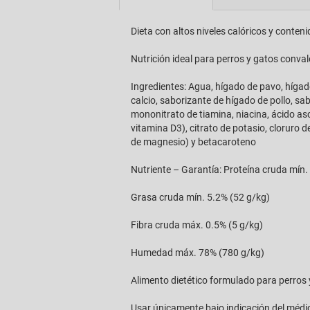
Dieta con altos niveles calóricos y conten
Nutrición ideal para perros y gatos conval
Ingredientes: Agua, hígado de pavo, hígad
calcio, saborizante de hígado de pollo, sab
mononitrato de tiamina, niacina, ácido asc
vitamina D3), citrato de potasio, cloruro d
de magnesio) y betacaroteno
Nutriente – Garantía: Proteína cruda mín.
Grasa cruda mín. 5.2% (52 g/kg)
Fibra cruda máx. 0.5% (5 g/kg)
Humedad máx. 78% (780 g/kg)
Alimento dietético formulado para perros 
Usar únicamente bajo indicación del médic