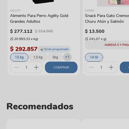
AGILITY
CHURU
Alimento Para Perro Agility Gold
Snack Para Gato Cremo
Grandes Adultos
Churu Atún y Salmón
$
277
.
112
$
13
.
500
$
314
.
900
(
$ 20.993,33
x
kg
)
(
$ 241,07
x
g
)
AGREGÁ 5 Y PAG
$ 292.857
Envío programado
+
1
15 kg
1,5 kg
3kg
14 Gr
COMPRAR
Recomendados