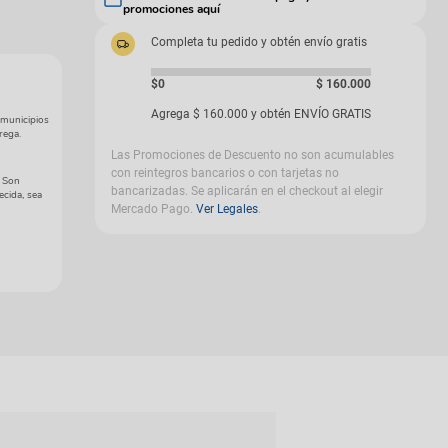
promociones aquí
gas
Completa tu pedido y obtén envío gratis
$0
$
160
.
000
Agrega
$
160
.
000
y obtén ENVÍO GRATIS
 municipios
rega.
Las Promociones de Descuento no son acumulables
con reintegros bancarios o con tarjetas no
. Son
bancarizadas. Se aplicarán en el checkout al elegir
ecida, sea
Mercado Pago.
Ver Legales
.