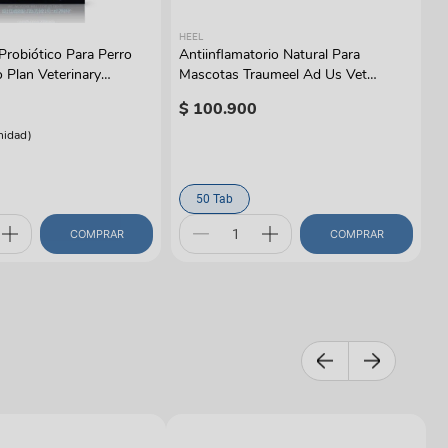
HEEL
robiótico Para Perro
Antiinflamatorio Natural Para
o Plan Veterinary
Mascotas Traumeel Ad Us Vet
s
Tabletas
$
100
.
900
nidad
)
50 Tab
COMPRAR
COMPRAR