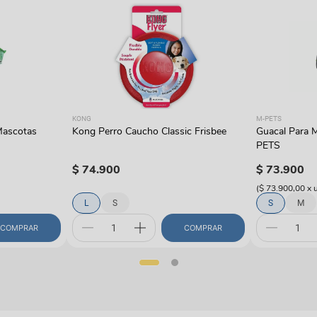
KONG
M-PETS
Mascotas
Kong Perro Caucho Classic Frisbee
Guacal Para 
PETS
$
74
.
900
$
73
.
900
(
$ 73.900,00
x
L
S
S
M
COMPRAR
COMPRAR