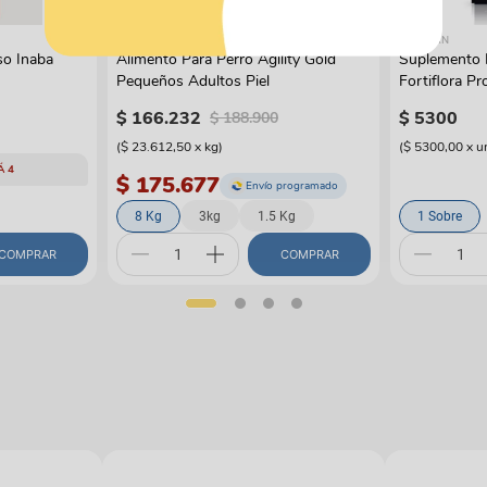
AGILITY
PRO PLAN
so Inaba
Alimento Para Perro Agility Gold
Suplemento P
Pequeños Adultos Piel
Fortiflora Pr
Supplement
$
166
.
232
$
5300
$
188
.
900
(
$ 23.612,50
x
kg
)
(
$ 5300,00
x
u
Á 4
$ 175.677
Envío programado
8 Kg
3kg
1.5 Kg
1 Sobre
COMPRAR
COMPRAR