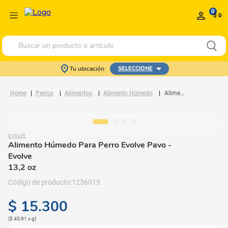
0
$ 0
Buscar un producto o artículo
Tu ubicación:
SELECCIONE
Perros
Alimentos
Alimento Húmedo
Alimento Húmedo Para Perro Evolve Pavo
EVOLVE
Alimento Húmedo Para Perro Evolve Pavo
-
Evolve
13,2 oz
1236015
$
15
.
300
(
$ 40,91
x
g
)