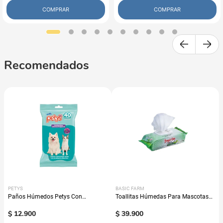
COMPRAR
COMPRAR
Recomendados
PETYS
BASIC FARM
Paños Húmedos Petys Con
Toallitas Húmedas Para Mascotas
Clorhexidina
Basic Din
$
12
.
900
$
39
.
900