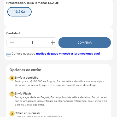
Presentación/Talla/Tamaño
:
13.2 Oz
13.2 Oz
Cantidad
COMPRAR
Conoce nuestros
medios de pago y nuestras promociones aquí
Opciones de envío:
Envío a domicilio
Envío gratis >$160.000 en Bogotá, Barranquilla y Medellín + sus municipios
aledaños. Conoce más aquí: www. puppis.com.co/formas-de-entrega.
Envío Flash
Entrega agendada en Bogotá, Barranquilla y Medellín + aledaños. Son órdenes
que se programan para entregar en alguna franja establecida, sea el mismo día
o en los 2 días siguientes.
Retiro en sucursal