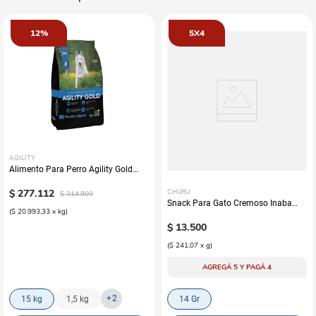
12%
5X4
AGILITY
Alimento Para Perro Agility Gold
Grandes Adultos
$
277
.
112
CHURU
$
314
.
900
Snack Para Gato Cremoso Inaba
(
$ 20.993,33
x
kg
)
Churu Atún y Salmón
$
13
.
500
(
$ 241,07
x
g
)
AGREGÁ 5 Y PAGÁ 4
+
2
15 kg
1,5 kg
14 Gr