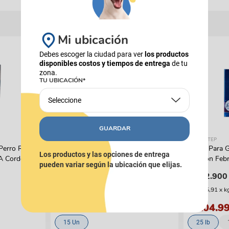
Mi ubicación
16%
COMBOS
Debes escoger la ciudad para ver
los productos
disponibles costos y tiempos de entrega
de tu
zona.
TU UBICACIÓN*
Seleccione
GUARDAR
PIXIE
FRESH STEP
Perro Reelds
Combo Alimento Húmedo PIXIE
Arena Para G
Los productos y las opciones de entrega
 A Cordero
Carne de Res al Horno x15
Cat Con Feb
pueden variar según la ubicación que elijas.
$
162
.
540
$
112
.
900
$
193
.
500
(
$ 9955,91
x
k
$ 104.9
15 Un
25 lb