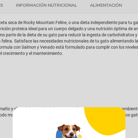
ES
INFORMACIÓN NUTRICIONAL
ALIMENTACIÓN
eta seca de Rocky Mountain Feline, o una dieta independiente para tu ga
rición proteica ideal para un cuerpo delgado y una nutrición óptima de 
 parte de la dieta de su gato para reducir la ingesta de carbohidratos 
n felina. Satisface las necesidades nutricionales de tu gato alimentando 
ormula con Salmon y Venado está formulado para cumplir con los niveles n
el crecimiento y el mantenimiento.
maño y el nivel de actividad de su gato. Alimentar a temperatura ambiente 
odo momento. Alimenta hasta dos veces la cantidad de adultos a los gati