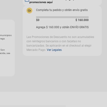
promociones aquí
gas
Completa tu pedido y obtén envío gratis
$0
$
160
.
000
Agrega
$
160
.
000
y obtén ENVÍO GRATIS
 municipios
Las Promociones de Descuento no son acumulables
rega.
con reintegros bancarios o con tarjetas no
bancarizadas. Se aplicarán en el checkout al elegir
. Son
Mercado Pago.
Ver Legales
.
ecida, sea