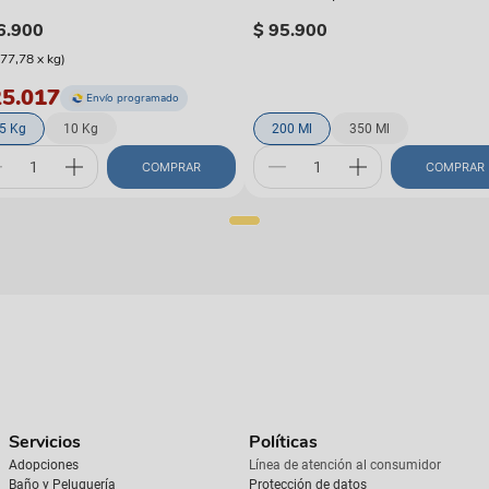
6
.
900
$
95
.
900
977,78
x
kg
)
25.017
Envío programado
.5 Kg
10 Kg
200 Ml
350 Ml
COMPRAR
COMPRAR
Servicios
Políticas
Adopciones
Línea de atención al consumidor
Baño y Peluquería
Protección de datos