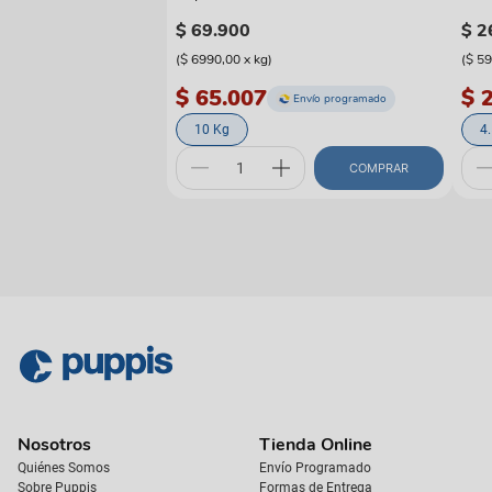
$
69
.
900
$
2
(
$ 6990,00
x
kg
)
(
$ 5
$ 65.007
$ 
Envío programado
10 Kg
4
COMPRAR
Nosotros
Tienda Online
Quiénes Somos
Envío Programado
Sobre Puppis
Formas de Entrega