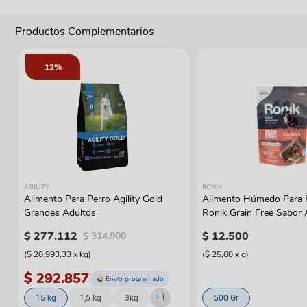
Productos Complementarios
12%
AGILITY
RONIK
Alimento Para Perro Agility Gold
Alimento Húmedo Para 
Grandes Adultos
Ronik Grain Free Sabor
$
277
.
112
$
12
.
500
$
314
.
900
(
$ 20.993,33
x
kg
)
(
$ 25,00
x
g
)
$ 292.857
Envío programado
+
1
15 kg
1,5 kg
3kg
500 Gr