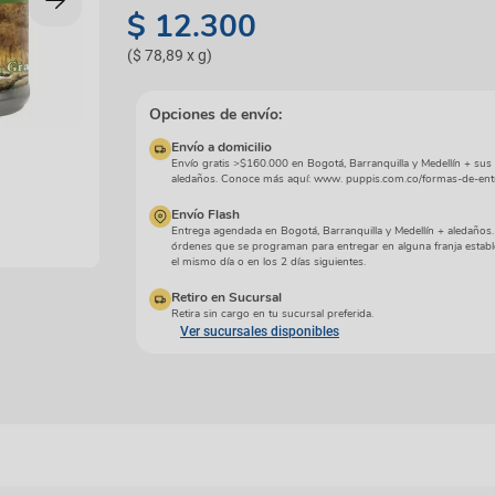
manchas
$
12
.
300
Lazos y so
Cuidados especiales
s
Otros
(
$ 78,89
x
g
)
ios
Opciones de envío:
Envío a domicilio
Envío gratis >$160.000 en Bogotá, Barranquilla y Medellín + sus
aledaños. Conoce más aquí: www. puppis.com.co/formas-de-ent
Envío Flash
Entrega agendada en Bogotá, Barranquilla y Medellín + aledaños
órdenes que se programan para entregar en alguna franja establ
el mismo día o en los 2 días siguientes.
Retiro en Sucursal
Retira sin cargo en tu sucursal preferida.
Ver sucursales disponibles