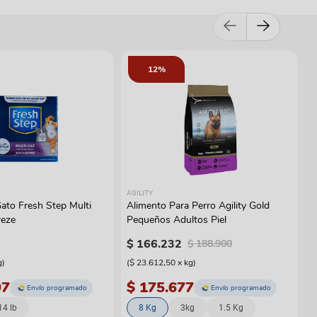
12%
AGILITY
ato Fresh Step Multi
Alimento Para Perro Agility Gold
reze
Pequeños Adultos Piel
$
166
.
232
$
188
.
900
g
)
(
$ 23.612,50
x
kg
)
97
$ 175.677
Envío programado
Envío programado
14 lb
8 Kg
3kg
1.5 Kg