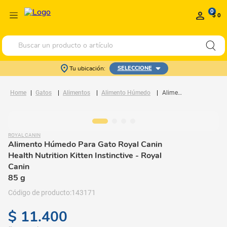
0
$ 0
Buscar un producto o artículo
Tu ubicación:
SELECCIONE
Gatos
Alimentos
Alimento Húmedo
Alimento Húmedo Para Gato Royal Canin Health Nutrition Kitten Instinctive
ROYAL CANIN
Alimento Húmedo Para Gato Royal Canin
Health Nutrition Kitten Instinctive
- Royal
Canin
85 g
143171
$
11
.
400