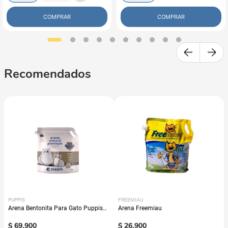
COMPRAR
COMPRAR
Recomendados
PUPPIS
FREEMIAU
Arena Bentonita Para Gato Puppis
Arena Freemiau
Súper Premium
$
69
.
900
$
26
.
900