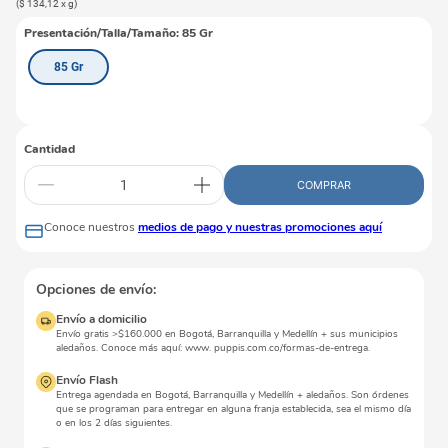
(
$ 134,12
x
g
)
Presentación/Talla/Tamaño
:
85 Gr
85 Gr
Cantidad
COMPRAR
Conoce nuestros
medios de pago y nuestras promociones aquí
Opciones de envío:
Envío a domicilio
Envío gratis >$160.000 en Bogotá, Barranquilla y Medellín + sus municipios
aledaños. Conoce más aquí: www. puppis.com.co/formas-de-entrega.
Envío Flash
Entrega agendada en Bogotá, Barranquilla y Medellín + aledaños. Son órdenes
que se programan para entregar en alguna franja establecida, sea el mismo día
o en los 2 días siguientes.