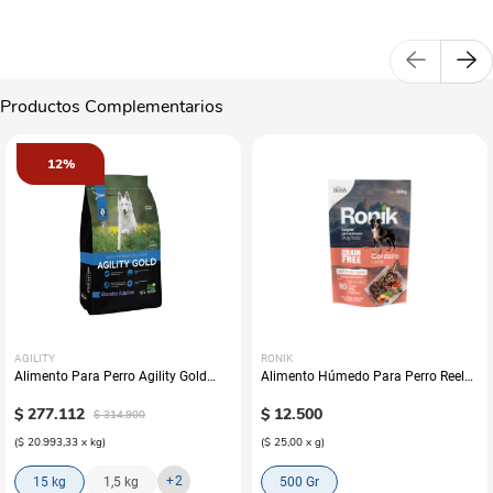
Productos Complementarios
12%
AGILITY
RONIK
Alimento Para Perro Agility Gold
Alimento Húmedo Para Perro Reelds
Grandes Adultos
Ronik Grain Free Sabor A Cordero
$
277
.
112
$
12
.
500
$
314
.
900
(
$ 20.993,33
x
kg
)
(
$ 25,00
x
g
)
+
2
15 kg
1,5 kg
500 Gr