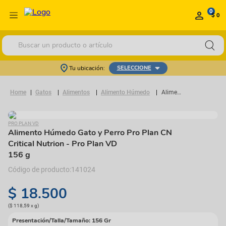
0
$ 0
Buscar un producto o artículo
Tu ubicación:
SELECCIONE
Gatos
Alimentos
Alimento Húmedo
Alimento Húmedo Gato y Perro Pro Plan CN Critical Nutrion
PRO PLAN VD
Alimento Húmedo Gato y Perro Pro Plan CN
Critical Nutrion
- Pro Plan VD
156 g
141024
$
18
.
500
(
$ 118,59
x
g
)
Presentación/Talla/Tamaño
:
156 Gr