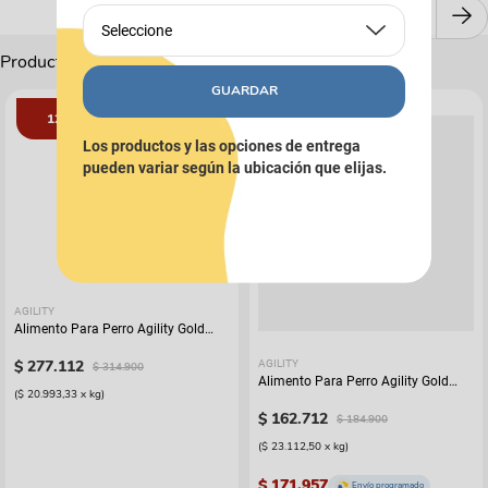
Seleccione
Productos Complementarios
GUARDAR
12%
12%
Los productos y las opciones de entrega
pueden variar según la ubicación que elijas.
AGILITY
Alimento Para Perro Agility Gold
Grandes Adultos
$
277
.
112
AGILITY
$
314
.
900
Alimento Para Perro Agility Gold
(
$ 20.993,33
x
kg
)
Grandes Adultos Piel
$
162
.
712
$
184
.
900
(
$ 23.112,50
x
kg
)
$ 171.957
Envío programado