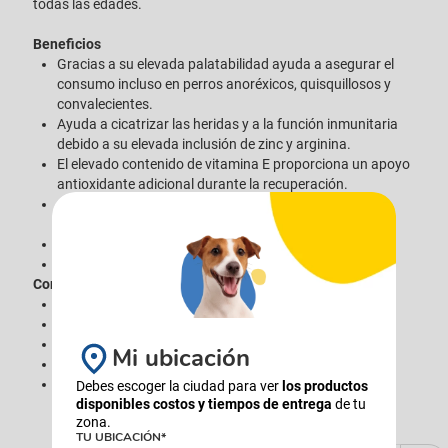
todas las edades.
Beneficios
Gracias a su elevada palatabilidad ayuda a asegurar el
consumo incluso en perros anoréxicos, quisquillosos y
convalecientes.
Ayuda a cicatrizar las heridas y a la función inmunitaria
debido a su elevada inclusión de zinc y arginina.
El elevado contenido de vitamina E proporciona un apoyo
antioxidante adicional durante la recuperación.
Ayuda a reducir la inflamación no deseable debido a la
presencia de ácidos grasos omega 3.
Antioxidantes añadidos.
Alto contenido en grasas para proporcionar energía .
Contenido
{Composición|%}
Proteína Cruda (Mín)|9.5
Grasa Bruta (Mín)|7.5
Mi ubicación
Fibra Cruda (Máx)|1.5
Humedad (Máx)|75.0
Debes escoger la ciudad para ver
los productos
disponibles costos y tiempos de entrega
de tu
zona.
TU UBICACIÓN*