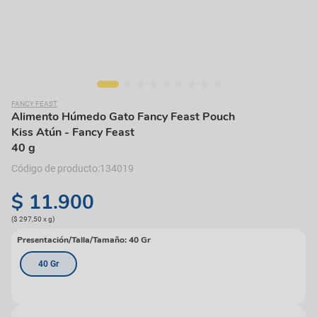
FANCY FEAST
Alimento Húmedo Gato Fancy Feast Pouch
Kiss Atún
- Fancy Feast
40 g
134019
$
11
.
900
(
$ 297,50
x
g
)
Presentación/Talla/Tamaño
:
40 Gr
40 Gr