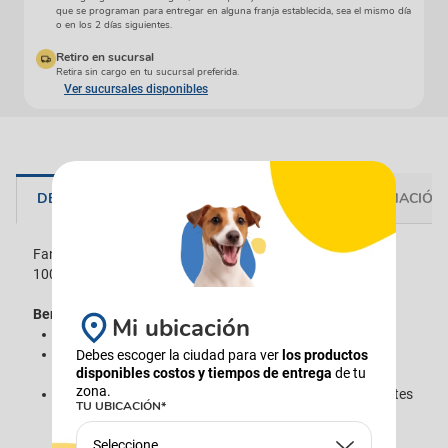
que se programan para entregar en alguna franja establecida, sea el mismo día
o en los 2 días siguientes.
Retiro en sucursal
Retira sin cargo en tu sucursal preferida.
Ver sucursales disponibles
DESCRIPCIÓN
ESPECIFICACIONES
INFORMACIÓN 
Fancy Feast® Purée Kiss, es un snack líquido para gatos,
100% natural.
Beneficios
Mi ubicación
Snack líquido para gatos adultos.
Textura con deliciosos y delicados trocitos de carne
Debes escoger la ciudad para ver
los productos
disponibles costos y tiempos de entrega
de tu
seleccionada a mano.
zona.
Ingredientes 100% naturales, sin saborizantes, colorantes
TU UBICACIÓN*
ni conservantes artificiales.
Seleccione