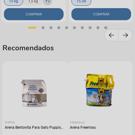
+
2
15 kg
1,5 kg
15 Un
COMPRAR
COMPRAR
Recomendados
PUPPIS
FREEMIAU
Arena Bentonita Para Gato Puppis
Arena Freemiau
Súper Premium