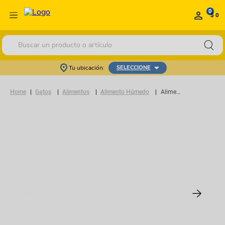
0
$ 0
Buscar un producto o artículo
Tu ubicación:
SELECCIONE
Gatos
Alimentos
Alimento Húmedo
Alimento Húmedo Gato Fancy Feast Pouch Kiss Atún