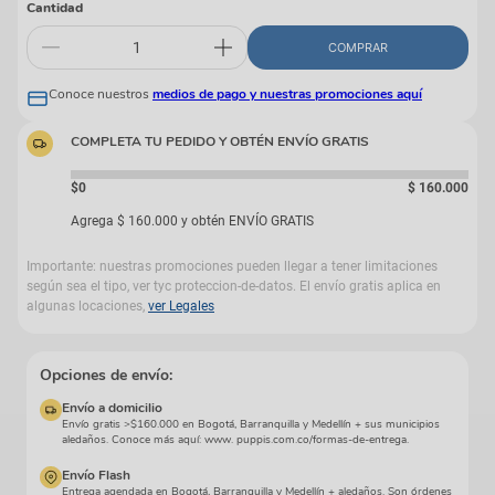
Cantidad
COMPRAR
Conoce nuestros
medios de pago y nuestras promociones aquí
COMPLETA TU PEDIDO Y OBTÉN ENVÍO GRATIS
$0
$
160
.
000
Agrega
$
160
.
000
y obtén ENVÍO GRATIS
Importante: nuestras promociones pueden llegar a tener limitaciones
según sea el tipo, ver tyc proteccion-de-datos. El envío gratis aplica en
algunas locaciones,
ver Legales
Opciones de envío:
Envío a domicilio
Envío gratis >$160.000 en Bogotá, Barranquilla y Medellín + sus municipios
aledaños. Conoce más aquí: www. puppis.com.co/formas-de-entrega.
Envío Flash
Entrega agendada en Bogotá, Barranquilla y Medellín + aledaños. Son órdenes