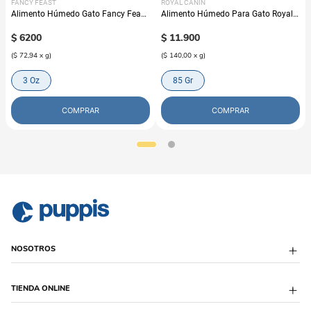
FANCY FEAST
ROYAL CANIN
Alimento Húmedo Gato Fancy Feast
Alimento Húmedo Para Gato Royal
Petits Filets Pollo Y Queso
Canin Veterinary Diet Renal Support
$
6200
D
$
11
.
900
(
$ 72,94
x
g
)
(
$ 140,00
x
g
)
3 Oz
85 Gr
COMPRAR
COMPRAR
NOSOTROS
Sobre Puppis
TIENDA ONLINE
Quiénes Somos
Sucursales