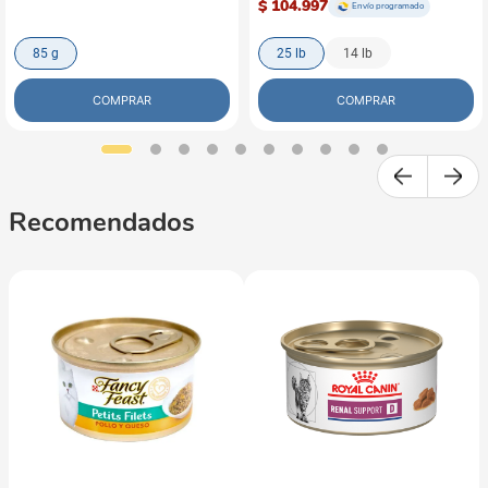
$ 104.997
Envío programado
85 g
25 lb
14 lb
COMPRAR
COMPRAR
Recomendados