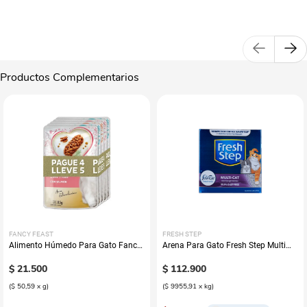
Productos Complementarios
FANCY FEAST
FRESH STEP
Alimento Húmedo Para Gato Fancy
Arena Para Gato Fresh Step Multi
Feast Promo Pouch Pack Pague 4
Cat Con Febreze
Lleve 5
$
21
.
500
$
112
.
900
(
$ 50,59
x
g
)
(
$ 9955,91
x
kg
)