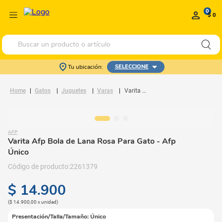
0
$ 0
Buscar un producto o artículo
Tu ubicación:
SELECCIONE
Gatos
Juguetes
Varas
Varita Afp Bola de Lana Rosa Para Gato
AFP
Varita Afp Bola de Lana Rosa Para Gato
- Afp
Único
2261379
$
14
.
900
(
$ 14.900,00
x
unidad
)
Presentación/Talla/Tamaño
:
Único