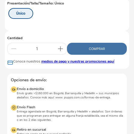
Presentación/Talla/Tamaño
:
Único
Único
Cantidad
COMPRAR
Conoce nuestros
medios de pago y nuestras promociones aquí
Opciones de envío:
Envío a domicilio
Envío gratis >$160.000 en Bogotá, Barranquilla y Medellín + sus municipios
aledaños. Conoce más aquí: www. puppis.com.co/formas-de-entrega.
Envío Flash
Entrega agendada en Bogotá, Barranquilla y Medellín + aledaños. Son órdenes
que se programan para entregar en alguna franja establecida, sea el mismo día
o en los 2 días siguientes.
Retiro en sucursal