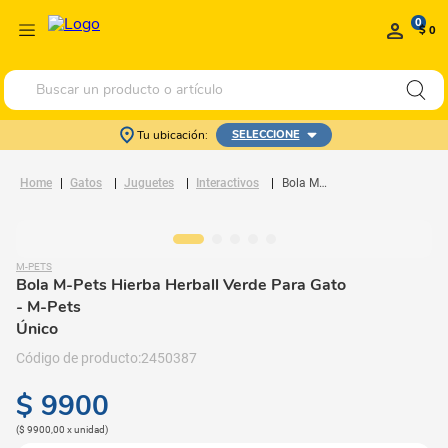
0
$ 0
Buscar un producto o artículo
Tu ubicación:
SELECCIONE
Gatos
Juguetes
Interactivos
Bola M-Pets Hierba Herball Verde Para Gato
M-PETS
Bola M-Pets Hierba Herball Verde Para Gato
- M-Pets
Único
2450387
$
9900
(
$ 9900,00
x
unidad
)