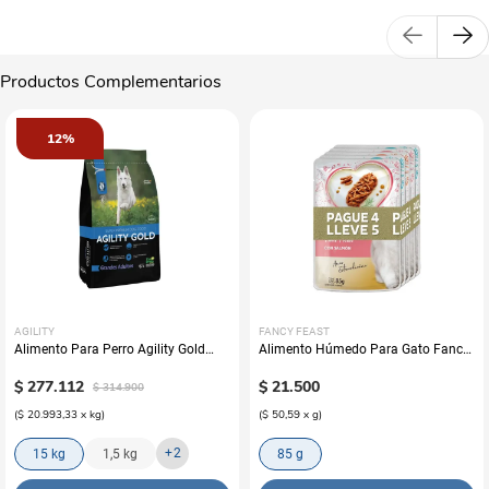
Productos Complementarios
12%
AGILITY
FANCY FEAST
Alimento Para Perro Agility Gold
Alimento Húmedo Para Gato Fancy
Grandes Adultos
Feast Promo Pouch Pack Pague 4
$
277
.
112
Lleve 5
$
21
.
500
$
314
.
900
(
$ 20.993,33
x
kg
)
(
$ 50,59
x
g
)
+
2
15 kg
1,5 kg
85 g