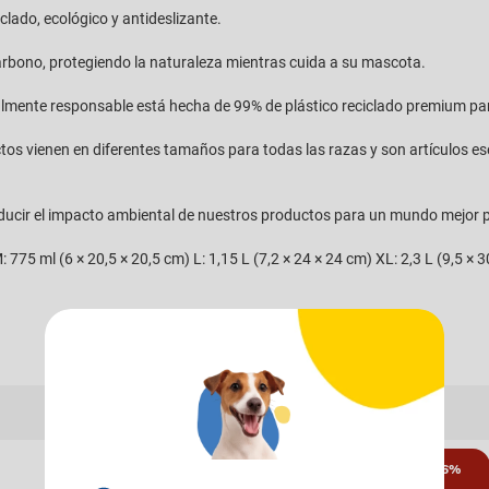
lado, ecológico y antideslizante.
carbono, protegiendo la naturaleza mientras cuida a su mascota.
almente responsable está hecha de 99% de plástico reciclado premium pa
ctos vienen en diferentes tamaños para todas las razas y son artículos 
educir el impacto ambiental de nuestros productos para un mundo mejor
 775 ml (6 × 20,5 × 20,5 cm) L: 1,15 L (7,2 × 24 × 24 cm) XL: 2,3 L (9,5 × 
16%