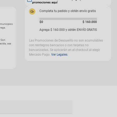
promociones aquí
gas
Completa tu pedido y obtén envío gratis
$0
$
160
.
000
 municipios
rega.
Agrega
$
160
.
000
y obtén ENVÍO GRATIS
. Son
Las Promociones de Descuento no son acumulables
ecida, sea
con reintegros bancarios o con tarjetas no
bancarizadas. Se aplicarán en el checkout al elegir
Mercado Pago.
Ver Legales
.