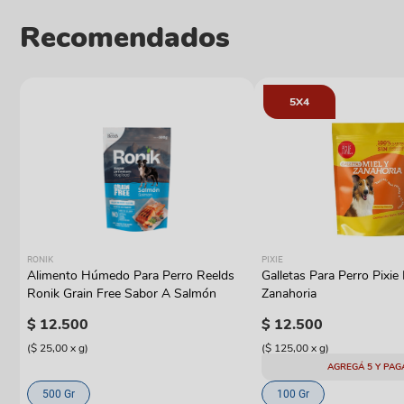
Recomendados
5X4
RONIK
PIXIE
Alimento Húmedo Para Perro Reelds
Galletas Para Perro Pixie 
y
Ronik Grain Free Sabor A Salmón
Zanahoria
$
12
.
500
$
12
.
500
(
$ 25,00
x
g
)
(
$ 125,00
x
g
)
AGREGÁ 5 Y PAG
500 Gr
100 Gr