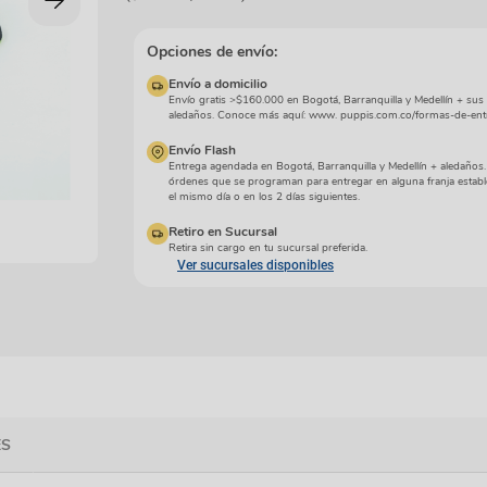
manchas
Lazos y so
Cuidados especiales
s
Otros
Opciones de envío:
ios
Envío a domicilio
Envío gratis >$160.000 en Bogotá, Barranquilla y Medellín + sus
aledaños. Conoce más aquí: www. puppis.com.co/formas-de-ent
Envío Flash
Entrega agendada en Bogotá, Barranquilla y Medellín + aledaños
órdenes que se programan para entregar en alguna franja establ
el mismo día o en los 2 días siguientes.
Retiro en Sucursal
Retira sin cargo en tu sucursal preferida.
Ver sucursales disponibles
ES