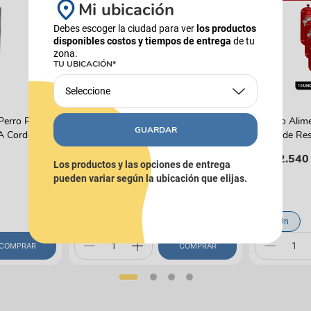
Mi ubicación
Debes escoger la ciudad para ver
los productos
disponibles costos y tiempos de entrega
de tu
zona.
TU UBICACIÓN*
Seleccione
FANCY FEAST
PIXIE
Perro Reelds
Alimento Húmedo Para Gato Fancy
Combo Alim
GUARDAR
 A Cordero
Feast Promo Pouch Pack Pague 4
Carne de Res
Lleve 5
$
21
.
500
$
162
.
540
Los productos y las opciones de entrega
(
$ 50,59
x
g
)
pueden variar según la ubicación que elijas.
85 g
15 Un
COMPRAR
COMPRAR