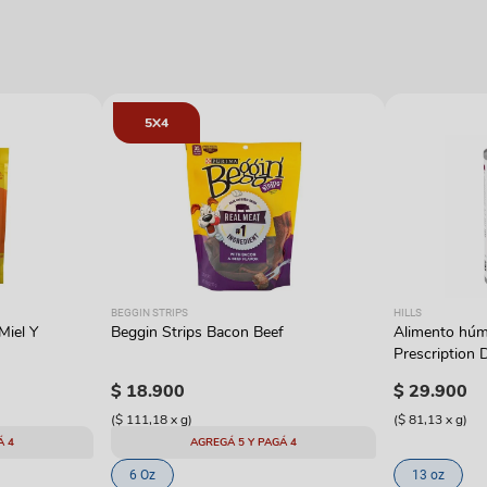
5X4
BEGGIN STRIPS
HILLS
Miel Y
Beggin Strips Bacon Beef
Alimento húme
Prescription D
con pavo
$
18
.
900
$
29
.
900
(
$ 111,18
x
g
)
(
$ 81,13
x
g
)
Á 4
AGREGÁ 5 Y PAGÁ 4
6 Oz
13 oz