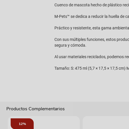
Cuenco de mascota hecho de plástico recic
M-Pets™ se dedica a reducir la huella de 
Práctico y resistente, esta gama ambient
Con sus múltiples funciones, estos produ
segura y cómoda.
Al usar materiales reciclados, podemos r
Tamaño: S: 475 ml (5,7 × 17,5 × 17,5 cm) M:
Productos Complementarios
12%