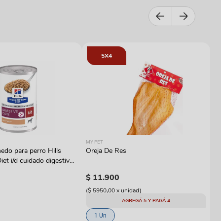
5X4
RO
MY PET
Al
do para perro Hills
Oreja De Res
Ro
iet i/d cuidado digestivo
W
$
$
11
.
900
(
$
(
$ 5950,00
x
unidad
)
AGREGÁ 5 Y PAGÁ 4
1 Un