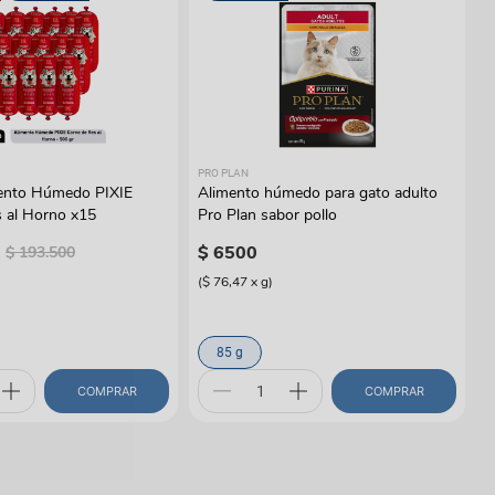
PRO PLAN
ento Húmedo PIXIE
Alimento húmedo para gato adulto
 al Horno x15
Pro Plan sabor pollo
$
6500
$
193
.
500
(
$ 76,47
x
g
)
85 g
COMPRAR
COMPRAR