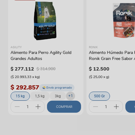
AGILITY
RONIK
Alimento Para Perro Agility Gold
Alimento Húmedo Para 
Grandes Adultos
Ronik Grain Free Sabor
$
277
.
112
$
12
.
500
$
314
.
900
(
$ 20.993,33
x
kg
)
(
$ 25,00
x
g
)
$ 292.857
Envío programado
+
1
15 kg
1,5 kg
3kg
500 Gr
COMPRAR