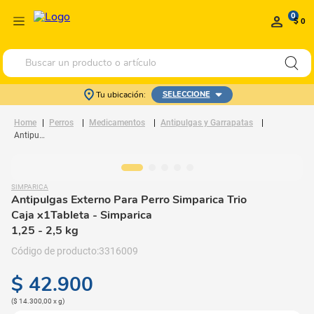
0
$ 0
Buscar un producto o artículo
Tu ubicación:
SELECCIONE
Perros
Medicamentos
Antipulgas y Garrapatas
Antipulgas Externo Para Perro Simparica Trio Caja x1Tableta
SIMPARICA
Antipulgas Externo Para Perro Simparica Trio
Caja x1Tableta
- Simparica
1,25 - 2,5 kg
3316009
$
42
.
900
(
$ 14.300,00
x
g
)