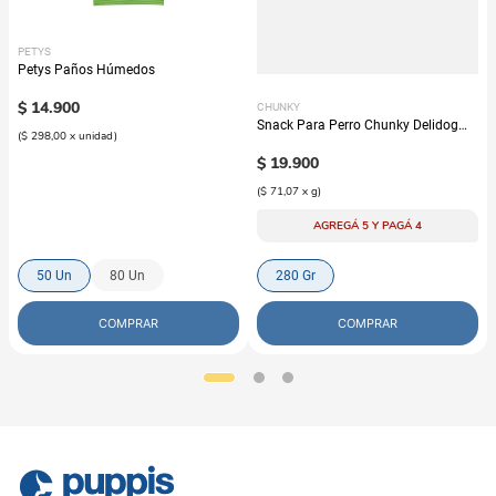
PETYS
Petys Paños Húmedos
$
14
.
900
CHUNKY
Snack Para Perro Chunky Delidog
(
$ 298,00
x
unidad
)
Mix
$
19
.
900
(
$ 71,07
x
g
)
AGREGÁ 5 Y PAGÁ 4
50 Un
80 Un
280 Gr
COMPRAR
COMPRAR