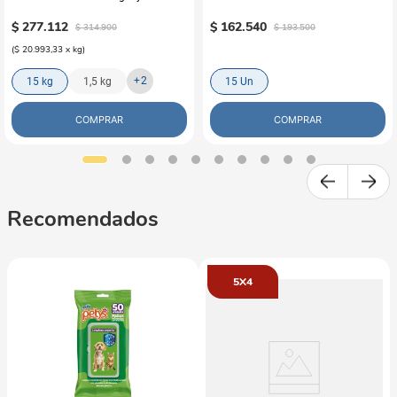
Grandes Adultos
Carne de Res al Horno x15
$
277
.
112
$
162
.
540
$
314
.
900
$
193
.
500
(
$ 20.993,33
x
kg
)
+
2
15 kg
1,5 kg
15 Un
COMPRAR
COMPRAR
Recomendados
5X4