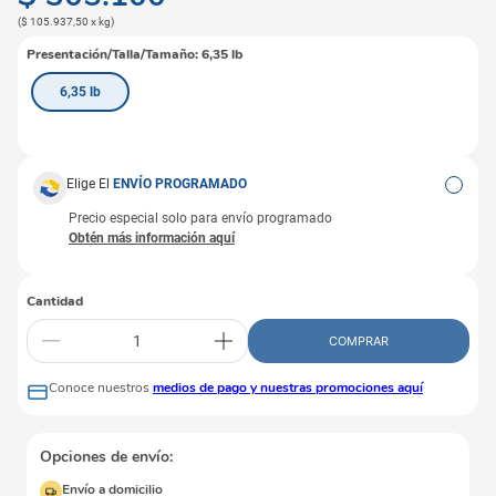
(
$ 105.937,50
x
kg
)
Presentación/Talla/Tamaño
:
6,35 lb
6,35 lb
Elige El
ENVÍO PROGRAMADO
Precio especial solo para envío programado
Cantidad
COMPRAR
Conoce nuestros
medios de pago y nuestras promociones aquí
Opciones de envío:
Envío a domicilio