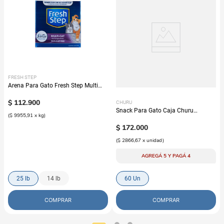
FRESH STEP
Arena Para Gato Fresh Step Multi
Cat Con Febreze
$
112
.
900
CHURU
Snack Para Gato Caja Churu
(
$ 9955,91
x
kg
)
Variedad de Atún
$
172
.
000
(
$ 2866,67
x
unidad
)
AGREGÁ 5 Y PAGÁ 4
25 lb
14 lb
60 Un
COMPRAR
COMPRAR