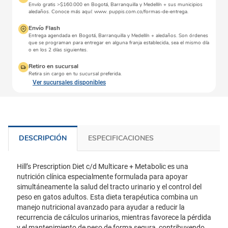
Envío gratis >$160.000 en Bogotá, Barranquilla y Medellín + sus municipios
aledaños. Conoce más aquí: www. puppis.com.co/formas-de-entrega.
Envío Flash
Entrega agendada en Bogotá, Barranquilla y Medellín + aledaños. Son órdenes
que se programan para entregar en alguna franja establecida, sea el mismo día
o en los 2 días siguientes.
Retiro en sucursal
Retira sin cargo en tu sucursal preferida.
Ver sucursales disponibles
DESCRIPCIÓN
ESPECIFICACIONES
Hill’s Prescription Diet c/d Multicare + Metabolic es una
nutrición clínica especialmente formulada para apoyar
simultáneamente la salud del tracto urinario y el control del
peso en gatos adultos. Esta dieta terapéutica combina un
manejo nutricional avanzado para ayudar a reducir la
recurrencia de cálculos urinarios, mientras favorece la pérdida
y el mantenimiento de peso de forma segura, contribuyendo