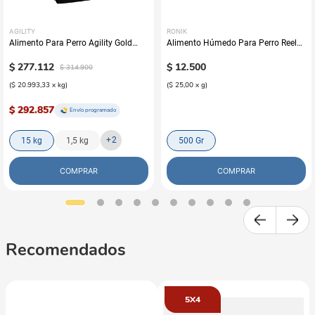
AGILITY
RONIK
Alimento Para Perro Agility Gold
Alimento Húmedo Para Perro Reelds
Grandes Adultos
Ronik Grain Free Sabor A Cordero
$
277
.
112
$
12
.
500
$
314
.
900
(
$ 20.993,33
x
kg
)
(
$ 25,00
x
g
)
$ 292.857
Envío programado
+
2
15 kg
1,5 kg
500 Gr
COMPRAR
COMPRAR
Recomendados
5X4