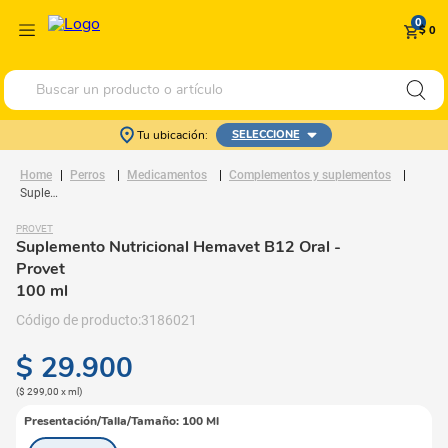
0
$ 0
Buscar un producto o artículo
Tu ubicación:
SELECCIONE
Perros
Medicamentos
Complementos y suplementos
Suplemento Nutricional Hemavet B12 Oral
PROVET
Suplemento Nutricional Hemavet B12 Oral
-
Provet
100 ml
3186021
$
29
.
900
(
$ 299,00
x
ml
)
Presentación/Talla/Tamaño
:
100 Ml