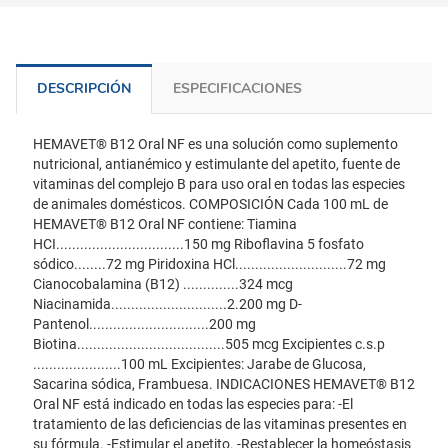
DESCRIPCIÓN
ESPECIFICACIONES
HEMAVET® B12 Oral NF es una solución como suplemento
nutricional, antianémico y estimulante del apetito, fuente de
vitaminas del complejo B para uso oral en todas las especies
de animales domésticos. COMPOSICIÓN Cada 100 mL de
HEMAVET® B12 Oral NF contiene: Tiamina
HCI................................150 mg Riboflavina 5 fosfato
sódico........72 mg Piridoxina HCl............................72 mg
Cianocobalamina (B12) ..............324 mcg
Niacinamida.............................2.200 mg D-
Pantenol..............................200 mg
Biotina.....................................505 mcg Excipientes c.s.p
......................100 mL Excipientes: Jarabe de Glucosa,
Sacarina sódica, Frambuesa. INDICACIONES HEMAVET® B12
Oral NF está indicado en todas las especies para: -El
tratamiento de las deficiencias de las vitaminas presentes en
su fórmula. -Estimular el apetito. -Restablecer la homeóstasis