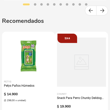
Recomendados
5X4
PETYS
Petys Paños Húmedos
$
14
.
900
CHUNKY
Snack Para Perro Chunky Delidog
(
$ 298,00
x
unidad
)
Mix
$
19
.
900