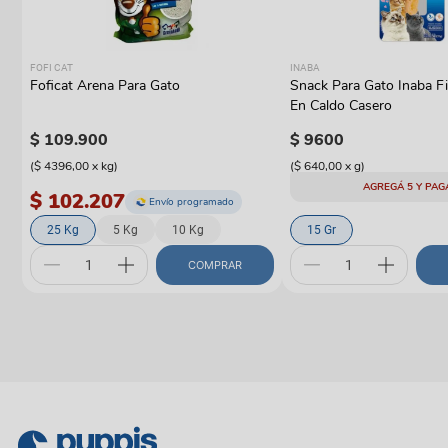
FOFI CAT
INABA
Foficat Arena Para Gato
Snack Para Gato Inaba Fi
En Caldo Casero
$
109
.
900
$
9600
(
$ 4396,00
x
kg
)
(
$ 640,00
x
g
)
AGREGÁ 5 Y PAG
$ 102.207
Envío programado
25 Kg
5 Kg
10 Kg
15 Gr
COMPRAR