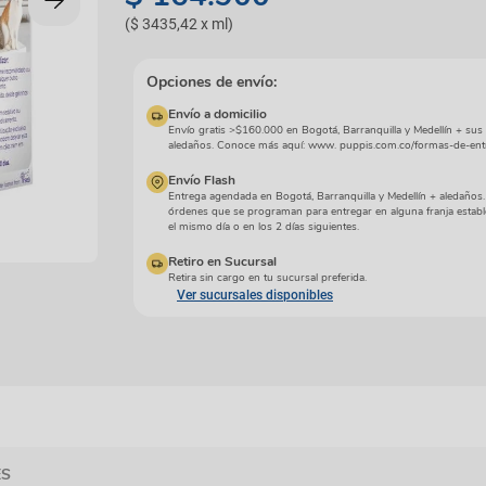
manchas
Lazos y so
(
$ 3435,42
x
ml
)
Cuidados especiales
s
Otros
ios
Opciones de envío:
Envío a domicilio
Envío gratis >$160.000 en Bogotá, Barranquilla y Medellín + sus
aledaños. Conoce más aquí: www. puppis.com.co/formas-de-ent
Envío Flash
Entrega agendada en Bogotá, Barranquilla y Medellín + aledaños
órdenes que se programan para entregar en alguna franja establ
el mismo día o en los 2 días siguientes.
Retiro en Sucursal
Retira sin cargo en tu sucursal preferida.
Ver sucursales disponibles
ES