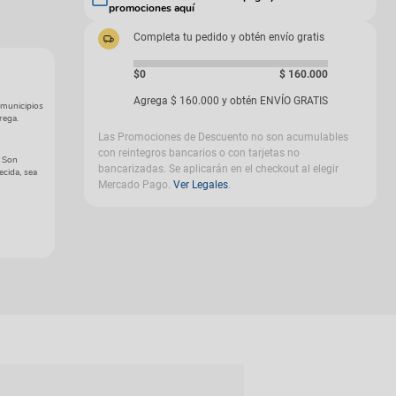
promociones aquí
gas
Completa tu pedido y obtén envío gratis
$0
$
160
.
000
Agrega
$
160
.
000
y obtén ENVÍO GRATIS
 municipios
rega.
Las Promociones de Descuento no son acumulables
con reintegros bancarios o con tarjetas no
. Son
bancarizadas. Se aplicarán en el checkout al elegir
ecida, sea
Mercado Pago.
Ver Legales
.