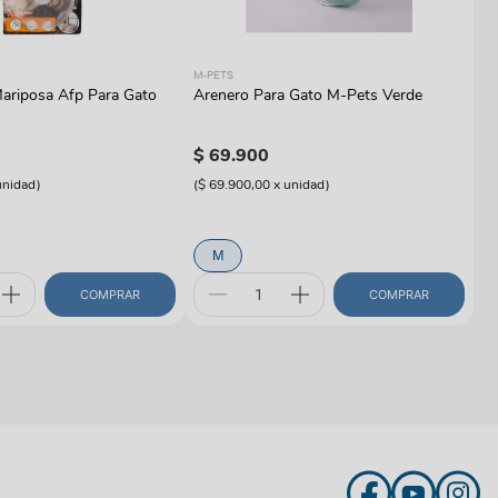
M-
M-PETS
Ju
ariposa Afp Para Gato
Arenero Para Gato M-Pets Verde
P
$
$
69
.
900
(
$
unidad
)
(
$ 69.900,00
x
unidad
)
M
COMPRAR
COMPRAR