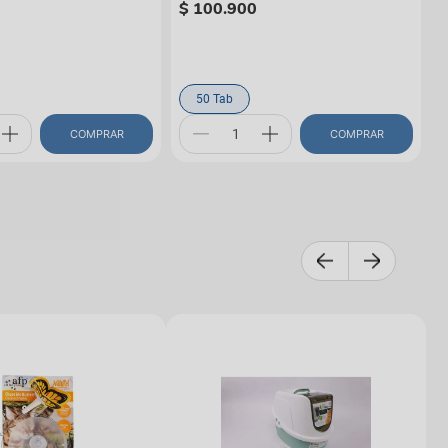
$
100
.
900
50 Tab
COMPRAR
COMPRAR