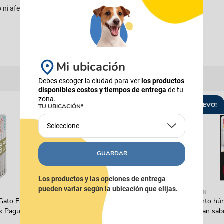
 ni afecten la convivencia.
Mi ubicación
Debes escoger la ciudad para ver
los productos
disponibles costos y tiempos de entrega
de tu
zona.
¡NUEVO!
TU UBICACIÓN*
Seleccione
GUARDAR
Los productos y las opciones de entrega
pueden variar según la ubicación que elijas.
FRESH STEP
PRO PLAN
Gato Fancy
Arena Para Gato Fresh Step Multi
Alimento hú
k Pague 4
Cat Con Febreze
Pro Plan sab