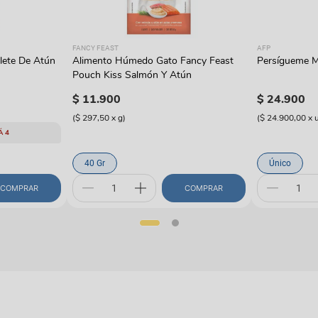
FANCY FEAST
AFP
lete De Atún
Alimento Húmedo Gato Fancy Feast
Persígueme M
Pouch Kiss Salmón Y Atún
$
11
.
900
$
24
.
900
(
$ 297,50
x
g
)
(
$ 24.900,00
x
Á 4
40 Gr
Único
COMPRAR
COMPRAR