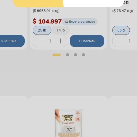
$
112
.
900
$
6500
(
$ 9955,91
x
kg
)
(
$ 76,47
x
g
)
$ 104.997
Envío programado
25 lb
14 lb
85 g
COMPRAR
COMPRAR