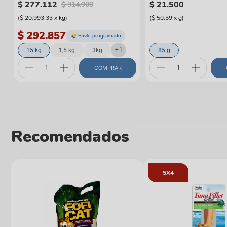
$
277
.
112
$
21
.
500
$
314
.
900
(
$ 20.993,33
x
kg
)
(
$ 50,59
x
g
)
$ 292.857
Envío programado
+
1
15 kg
1,5 kg
3kg
85 g
COMPRAR
Recomendados
5X4