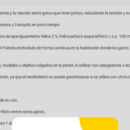
cia y la relación entre gatos que viven juntos, reduciendo la tensión y los
nioso y tranquilo en poco tiempo.
na de apaciguamiento felina 2 %, hidrocarburo isoparafínico c.s.p. 100 m
Friends enchufado de forma continua en la habitación donde los gatos 
 muebles u objetos colgados en la pared, ni utilizar con alargadores o la
ds, ya que el rendimiento no puede garantizarse si se utiliza con otros 
de su uso.
flicto entre varios gatos.
e 7 días, con una eficacia continua de hasta 30 días.