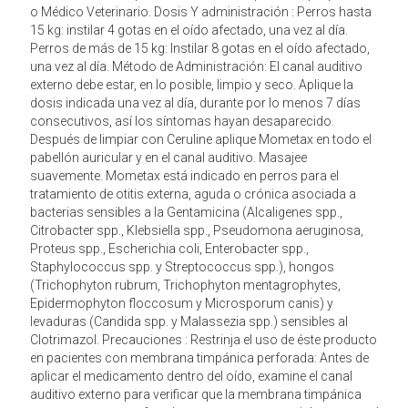
o Médico Veterinario. Dosis Y administración : Perros hasta
15 kg: instilar 4 gotas en el oído afectado, una vez al día.
Perros de más de 15 kg: Instilar 8 gotas en el oído afectado,
una vez al día. Método de Administración: El canal auditivo
externo debe estar, en lo posible, limpio y seco. Aplique la
dosis indicada una vez al día, durante por lo menos 7 días
consecutivos, así los síntomas hayan desaparecido.
Después de limpiar con Ceruline aplique Mometax en todo el
pabellón auricular y en el canal auditivo. Masajee
suavemente. Mometax está indicado en perros para el
tratamiento de otitis externa, aguda o crónica asociada a
bacterias sensibles a la Gentamicina (Alcaligenes spp.,
Citrobacter spp., Klebsiella spp., Pseudomona aeruginosa,
Proteus spp., Escherichia coli, Enterobacter spp.,
Staphylococcus spp. y Streptococcus spp.), hongos
(Trichophyton rubrum, Trichophyton mentagrophytes,
Epidermophyton floccosum y Microsporum canis) y
levaduras (Candida spp. y Malassezia spp.) sensibles al
Clotrimazol. Precauciones : Restrinja el uso de éste producto
en pacientes con membrana timpánica perforada: Antes de
aplicar el medicamento dentro del oído, examine el canal
auditivo externo para verificar que la membrana timpánica