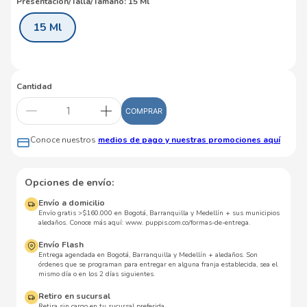
Presentación/Talla/Tamaño
:
15 Ml
15 Ml
Cantidad
COMPRAR
Conoce nuestros
medios de pago y nuestras promociones aquí
Opciones de envío:
Envío a domicilio
Envío gratis >$160.000 en Bogotá, Barranquilla y Medellín + sus municipios
aledaños. Conoce más aquí: www. puppis.com.co/formas-de-entrega.
Envío Flash
Entrega agendada en Bogotá, Barranquilla y Medellín + aledaños. Son
órdenes que se programan para entregar en alguna franja establecida, sea el
mismo día o en los 2 días siguientes.
Retiro en sucursal
Retira sin cargo en tu sucursal preferida.