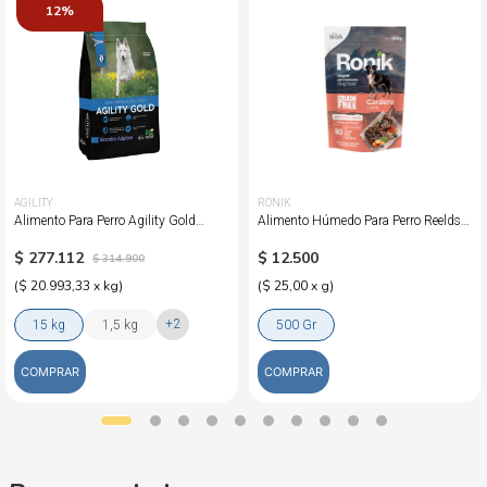
12%
AGILITY
RONIK
Alimento Para Perro Agility Gold
Alimento Húmedo Para Perro Reelds
Grandes Adultos
Ronik Grain Free Sabor A Cordero
$
277
.
112
$
12
.
500
$
314
.
900
(
$ 20.993,33
x
kg
)
(
$ 25,00
x
g
)
+
2
15 kg
1,5 kg
500 Gr
COMPRAR
COMPRAR