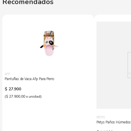
Recomendados
AFP
Pantuflas de Vaca Afp Para Perro
$
27
.
900
(
$ 27.900,00
x
unidad
)
PETYS
Petys Paños Húmedos