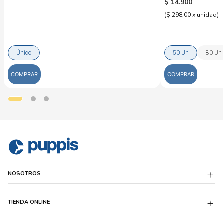
$
14
.
900
(
$ 298,00
x
unidad
)
Único
50 Un
80 Un
COMPRAR
COMPRAR
NOSOTROS
Sobre Puppis
TIENDA ONLINE
Quiénes Somos
Sucursales