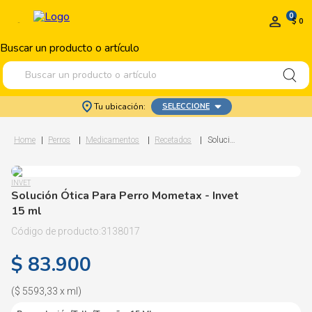
0
$ 0
Buscar un producto o artículo
Tu ubicación:
SELECCIONE
Perros
Medicamentos
Recetados
Solución Ótica Para Perro Mometax
INVET
Solución Ótica Para Perro Mometax
- Invet
15 ml
3138017
$
83
.
900
(
$ 5593,33
x
ml
)