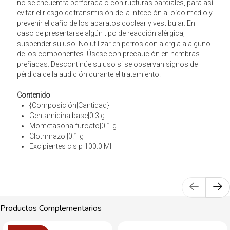
no se encuentra perforada o con rupturas parciales, para así
evitar el riesgo de transmisión de la infección al oído medio y
prevenir el daño de los aparatos coclear y vestibular. En
caso de presentarse algún tipo de reacción alérgica,
suspender su uso. No utilizar en perros con alergia a alguno
de los componentes. Úsese con precaución en hembras
preñadas. Descontinúe su uso si se observan signos de
pérdida de la audición durante el tratamiento.
Contenido
{Composición|Cantidad}
Gentamicina base|0.3 g
Mometasona furoato|0.1 g
Clotrimazol|0.1 g
Excipientes c.s.p 100.0 Ml|
Productos Complementarios