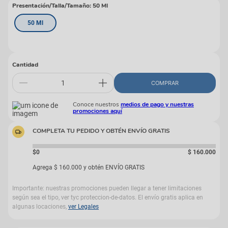
Presentación/Talla/Tamaño
:
50 Ml
50 Ml
Cantidad
COMPRAR
Conoce nuestros
medios de pago y nuestras
promociones aquí
COMPLETA TU PEDIDO Y OBTÉN ENVÍO GRATIS
$0
$
160
.
000
Agrega
$
160
.
000
y obtén ENVÍO GRATIS
Importante: nuestras promociones pueden llegar a tener limitaciones
según sea el tipo, ver tyc proteccion-de-datos. El envío gratis aplica en
algunas locaciones,
ver Legales