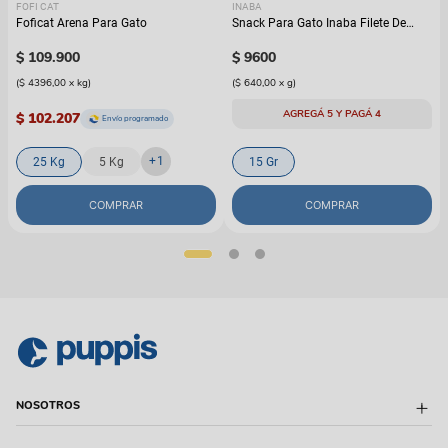
FOFI CAT
INABA
Foficat Arena Para Gato
Snack Para Gato Inaba Filete De
Atún En Caldo Casero
$
109
.
900
$
9600
(
$ 4396,00
x
kg
)
(
$ 640,00
x
g
)
AGREGÁ 5 Y PAGÁ 4
$ 102.207
Envío programado
+
1
25 Kg
5 Kg
15 Gr
COMPRAR
COMPRAR
NOSOTROS