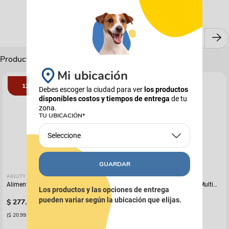
Productos Complementarios
Mi ubicación
12%
Debes escoger la ciudad para ver
los productos
disponibles costos y tiempos de entrega
de tu
zona.
TU UBICACIÓN*
Seleccione
GUARDAR
AGILITY
FRESH STEP
Alimento Para Perro Agility Gold
Arena Para Gato Fresh Step Multi
Los productos y las opciones de entrega
Grandes Adultos
Cat Con Febreze
pueden variar según la ubicación que elijas.
$
277
.
112
$
112
.
900
$
314
.
900
(
$ 20.993,33
x
kg
)
(
$ 9955,91
x
kg
)