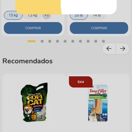
$ 104.997
Envío programado
+
2
15 kg
1,5 kg
25 lb
14 lb
COMPRAR
COMPRAR
Recomendados
5X4