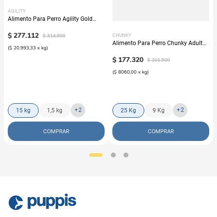
AGILITY
Alimento Para Perro Agility Gold
Grandes Adultos
$
277
.
112
$
314
.
900
CHUNKY
Alimento Para Perro Chunky Adulto
(
$ 20.993,33
x
kg
)
Nuggets Pollo
$
177
.
320
$
201
.
500
(
$ 8060,00
x
kg
)
+
2
+
2
15 kg
1,5 kg
25 Kg
9 Kg
COMPRAR
COMPRAR