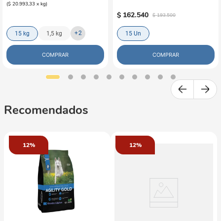
(
$ 20.993,33
x
kg
)
Carne de Res al Horno x15
$
162
.
540
$
193
.
500
+
2
15 kg
1,5 kg
15 Un
COMPRAR
COMPRAR
Recomendados
12%
12%