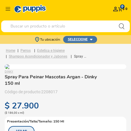
0
$ 0
Buscar un producto o artículo
Tu ubicación:
SELECCIONE
Perros
Estetica e higiene
Shampoo Acondicionador y Jabones
Spray Para Peinar Mascotas Argan
DINKY
Spray Para Peinar Mascotas Argan
- Dinky
150 ml
2208017
$
27
.
900
(
$ 186,00
x
ml
)
Presentación/Talla/Tamaño
:
150 Ml