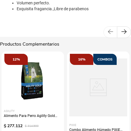
Volumen perfecto.
Exquisita fragancia.,Libre de parabenos
Productos Complementarios
12%
16%
COMBOS
AGILITY
Alimento Para Perro Agility Gold
Grandes Adultos
$
277
.
112
PIXIE
$
314
.
900
Combo Alimento Húmedo PIXIE