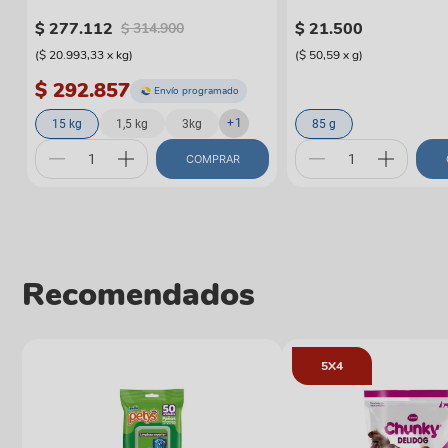
Lleve 5
$
277
.
112
$
21
.
500
$
314
.
900
(
$ 20.993,33
x
kg
)
(
$ 50,59
x
g
)
$ 292.857
Envío programado
+
1
15 kg
1,5 kg
3kg
85 g
COMPRAR
Recomendados
5X4