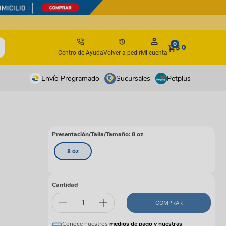
0
$ 0
Centro de Ayuda
Volver a pedir
Mi cuenta
Envío Programado
Sucursales
Petplus
tos
tos
antes
antes
Presentación/Talla/Tamaño
:
8 oz
os y suplementos
os y suplementos
8 oz
irúrgicos
irúrgicos
s
Cantidad
isbees
COMPRAR
s
Conoce nuestros
medios de pago y nuestras