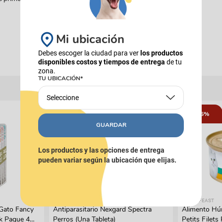
Mi ubicación
Debes escoger la ciudad para ver
los productos
disponibles costos y tiempos de entrega
de tu
zona.
TU UBICACIÓN*
Seleccione
15%
GUARDAR
Los productos y las opciones de entrega
pueden variar según la ubicación que elijas.
NEXGARD
FANCY FEAST
Gato Fancy
Antiparasitario Nexgard Spectra
Alimento Hú
k Pague 4
Perros (Una Tableta)
Petits Filets