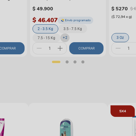
$
49
.
900
$
5270
$
(
$ 72,94
x
g
)
$ 46.407
Envío programado
2 - 3.5 Kg
3.5 - 7.5 Kg
+
2
3 Oz
7.5 - 15 Kg
COMPRAR
COMPRAR
5X4