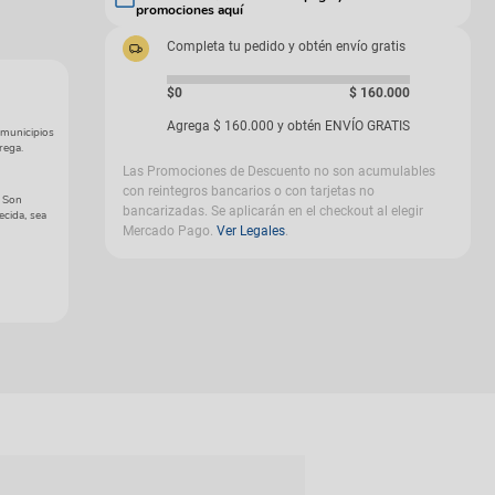
promociones aquí
gas
Completa tu pedido y obtén envío gratis
$0
$
160
.
000
Agrega
$
160
.
000
y obtén ENVÍO GRATIS
 municipios
rega.
Las Promociones de Descuento no son acumulables
con reintegros bancarios o con tarjetas no
. Son
bancarizadas. Se aplicarán en el checkout al elegir
ecida, sea
Mercado Pago.
Ver Legales
.