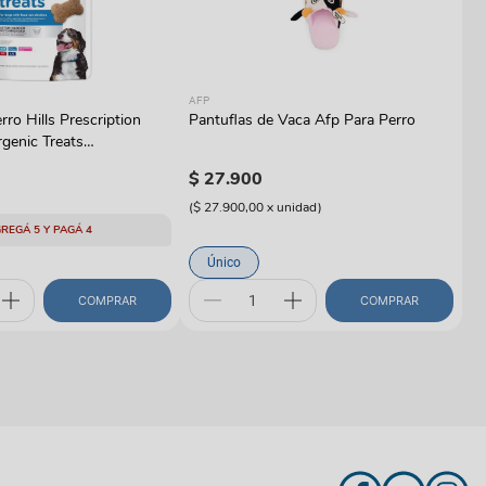
AFP
rro Hills Prescription
Pantuflas de Vaca Afp Para Perro
rgenic Treats
o
$
27
.
900
(
$ 27.900,00
x
unidad
)
REGÁ 5 Y PAGÁ 4
Único
COMPRAR
COMPRAR