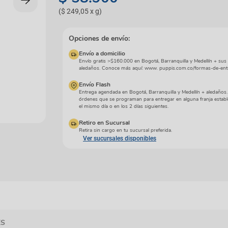
manchas
Lazos y so
(
$ 249,05
x
g
)
Cuidados especiales
s
Otros
ios
Opciones de envío:
Envío a domicilio
Envío gratis >$160.000 en Bogotá, Barranquilla y Medellín + sus
aledaños. Conoce más aquí: www. puppis.com.co/formas-de-ent
Envío Flash
Entrega agendada en Bogotá, Barranquilla y Medellín + aledaños
órdenes que se programan para entregar en alguna franja establ
el mismo día o en los 2 días siguientes.
Retiro en Sucursal
Retira sin cargo en tu sucursal preferida.
Ver sucursales disponibles
ES