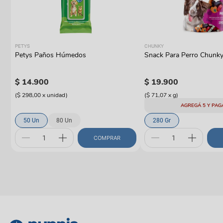
PETYS
CHUNKY
Petys Paños Húmedos
Snack Para Perro Chunky
$
14
.
900
$
19
.
900
(
$ 298,00
x
unidad
)
(
$ 71,07
x
g
)
AGREGÁ 5 Y PAG
50 Un
80 Un
280 Gr
COMPRAR