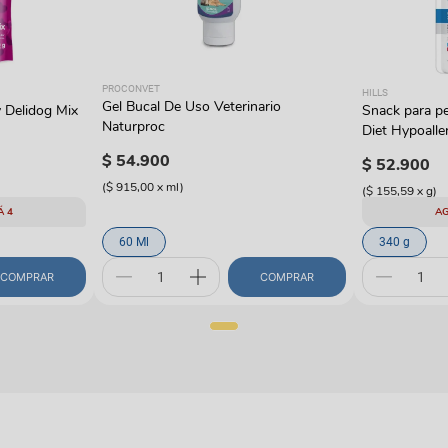
PROCONVET
HILLS
Gel Bucal De Uso Veterinario
 Delidog Mix
Snack para pe
Naturproc
Diet Hypoalle
hipoalergénic
$
54
.
900
$
52
.
900
(
$ 915,00
x
ml
)
(
$ 155,59
x
g
)
Á 4
AG
60 Ml
340 g
COMPRAR
COMPRAR