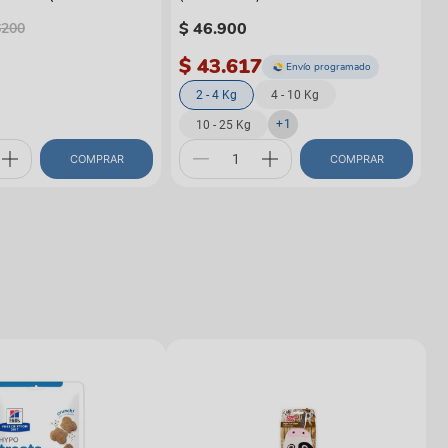
$
46
.
900
6200
$ 43.617
Envío programado
2 - 4 Kg
4 - 10 Kg
+
1
10 - 25 Kg
COMPRAR
COMPRAR