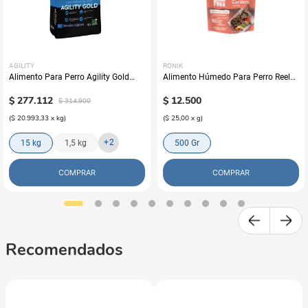
AGILITY
RONIK
Alimento Para Perro Agility Gold
Alimento Húmedo Para Perro Reelds
Grandes Adultos
Ronik Grain Free Sabor A Cordero
$
277
.
112
$
12
.
500
$
314
.
900
(
$ 20.993,33
x
kg
)
(
$ 25,00
x
g
)
+
2
15 kg
1,5 kg
500 Gr
COMPRAR
COMPRAR
Recomendados