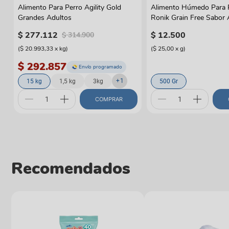
Alimento Para Perro Agility Gold
Alimento Húmedo Para 
Grandes Adultos
Ronik Grain Free Sabor
$
277
.
112
$
12
.
500
$
314
.
900
(
$ 20.993,33
x
kg
)
(
$ 25,00
x
g
)
$ 292.857
Envío programado
+
1
15 kg
1,5 kg
3kg
500 Gr
COMPRAR
Recomendados