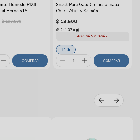
ento Húmedo PIXIE
Snack Para Gato Cremoso Inaba
 al Horno x15
Churu Atún y Salmón
$
13
.
500
$
193
.
500
(
$ 241,07
x
g
)
AGREGÁ 5 Y PAGÁ 4
14 Gr
COMPRAR
COMPRAR