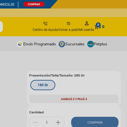
0
$ 0
Centro de Ayuda
Volver a pedir
Mi cuenta
Envío Programado
Sucursales
Petplus
tos
tos
antes
antes
Presentación/Talla/Tamaño
:
180 Gr
os y suplementos
os y suplementos
180 Gr
irúrgicos
irúrgicos
AGREGÁ 5 Y PAGÁ 4
s
isbees
Cantidad
COMPRAR
s