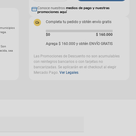
gas
Conoce nuestros
medios de pago y nuestras
promociones aquí
Completa tu pedido y obtén envío gratis
 municipios
rega.
$0
$
160
.
000
Agrega
$
160
.
000
y obtén ENVÍO GRATIS
. Son
ecida, sea
Las Promociones de Descuento no son acumulables
con reintegros bancarios o con tarjetas no
bancarizadas. Se aplicarán en el checkout al elegir
Mercado Pago.
Ver Legales
.