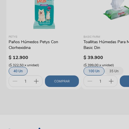
PETYS
BASIC FARM
e
Paños Húmedos Petys Con
Toallitas Húmedas Para 
Clorhexidina
Basic Din
$
12
.
900
$
39
.
900
(
$ 322,50
x
unidad
)
(
$ 399,00
x
unidad
)
40 Un
100 Un
35 Un
COMPRAR