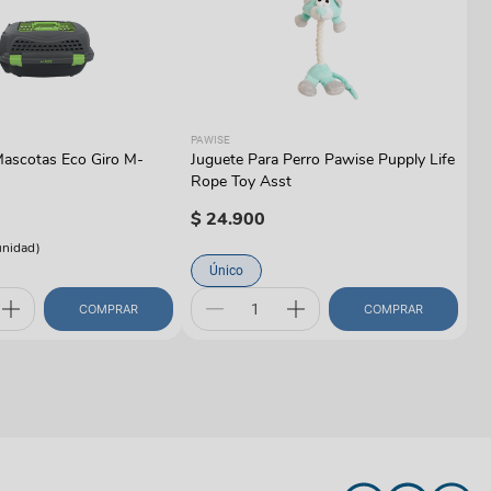
PA
PAWISE
P
Mascotas Eco Giro M-
Juguete Para Perro Pawise Pupply Life
(C
Rope Toy Asst
$
$
24
.
900
unidad
)
Único
COMPRAR
COMPRAR