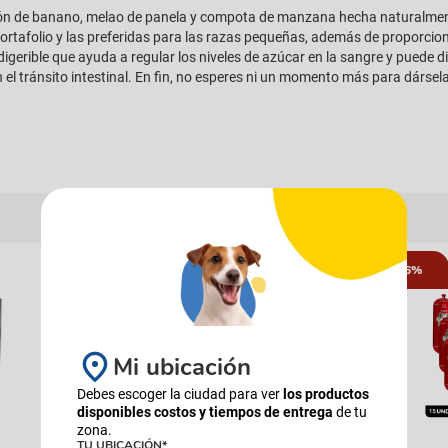
ión de banano, melao de panela y compota de manzana hecha naturalmente
ortafolio y las preferidas para las razas pequeñas, además de proporcion
 digerible que ayuda a regular los niveles de azúcar en la sangre y puede d
an el tránsito intestinal. En fin, no esperes ni un momento más para dársela
16%
Mi ubicación
Debes escoger la ciudad para ver
los productos
disponibles costos y tiempos de entrega
de tu
zona.
TU UBICACIÓN*
FANCY FEAST
PIXIE