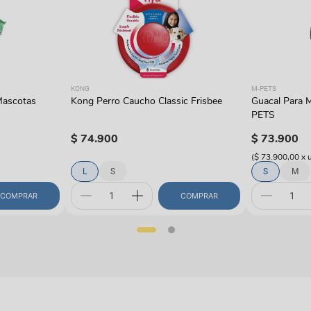
KONG
M-PETS
Mascotas
Kong Perro Caucho Classic Frisbee
Guacal Para 
PETS
$
74
.
900
$
73
.
900
(
$ 73.900,00
x
L
S
S
M
COMPRAR
COMPRAR