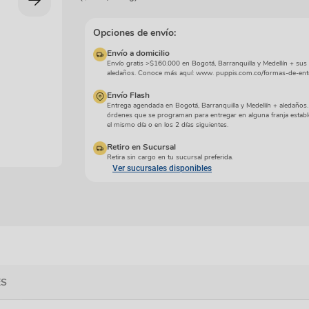
manchas
Lazos y so
Cuidados especiales
s
Otros
Opciones de envío:
ios
Envío a domicilio
Envío gratis >$160.000 en Bogotá, Barranquilla y Medellín + sus
aledaños. Conoce más aquí: www. puppis.com.co/formas-de-ent
Envío Flash
Entrega agendada en Bogotá, Barranquilla y Medellín + aledaños
órdenes que se programan para entregar en alguna franja establ
el mismo día o en los 2 días siguientes.
Retiro en Sucursal
Retira sin cargo en tu sucursal preferida.
Ver sucursales disponibles
ES