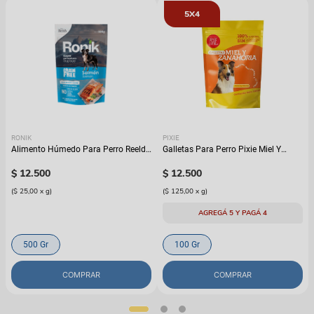
5X4
RONIK
PIXIE
Alimento Húmedo Para Perro Reelds
Galletas Para Perro Pixie Miel Y
Ronik Grain Free Sabor A Salmón
Zanahoria
$
12
.
500
$
12
.
500
(
$ 25,00
x
g
)
(
$ 125,00
x
g
)
AGREGÁ 5 Y PAGÁ 4
500 Gr
100 Gr
COMPRAR
COMPRAR