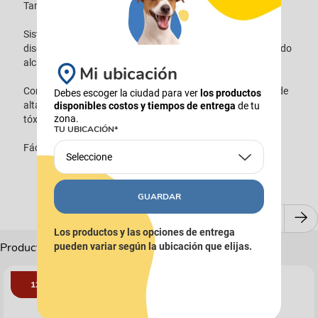
Tamaño de hebilla única: 17 x 17 x 24,5 cm
Sistema automático de alimentación para mascotas con
diseño de gravedad que repone el suministro de agua cuando
alcanza un nivel bajo
Mi ubicación
Compatible para gatos y perros, fabricado con materiales de
Debes escoger la ciudad para ver
los productos
alta calidad, libre de BPA, plástico de grado alimenticio, no
disponibles costos y tiempos de entrega
de tu
zona.
tóxico y sin olores extraños
TU UBICACIÓN*
Fácil de instalar, almacenar y limpiar.
Seleccione
GUARDAR
Los productos y las opciones de entrega
Productos Complementarios
pueden variar según la ubicación que elijas.
12%