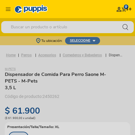
0
$ 0
Buscar un producto o artículo
Tu ubicación:
SELECCIONE
Perros
Accesorios
Comederos y Bebederos
Dispensador de Comida Para Perro Saone M-PETS
M-PETS
Dispensador de Comida Para Perro Saone M-
PETS
- M-Pets
3,5 L
2450262
$
61
.
900
(
$ 61.900,00
x
unidad
)
Presentación/Talla/Tamaño
:
XL