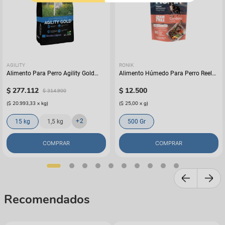
AGILITY
RONIK
Alimento Para Perro Agility Gold
Alimento Húmedo Para Perro Reelds
Grandes Adultos
Ronik Grain Free Sabor A Cordero
$
277
.
112
$
12
.
500
$
314
.
900
(
$ 20.993,33
x
kg
)
(
$ 25,00
x
g
)
+
2
15 kg
1,5 kg
500 Gr
COMPRAR
COMPRAR
Recomendados