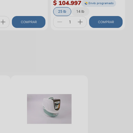
$ 104.997
Envío programado
25 lb
14 lb
COMPRAR
COMPRAR