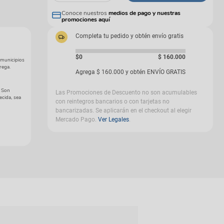
gas
Conoce nuestros
medios de pago y nuestras
promociones aquí
Completa tu pedido y obtén envío gratis
$0
$
160
.
000
 municipios
rega.
Agrega
$
160
.
000
y obtén ENVÍO GRATIS
. Son
Las Promociones de Descuento no son acumulables
ecida, sea
con reintegros bancarios o con tarjetas no
bancarizadas. Se aplicarán en el checkout al elegir
Mercado Pago.
Ver Legales
.