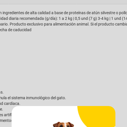
ngredientes de alta calidad a base de proteínas de atún silvestre o pollo
idad diaria recomendada (g/día): 1 a 2 kg | 0,5 und (7 g) 3-4 kg | 1 und (14
ario. Producto exclusivo para alimentación animal. Si el producto cambia 
fecha de caducidad
s.
la el sistema inmunológico del gato.
ud cardíaca.
e.
 artificiales.
ementos marinos.