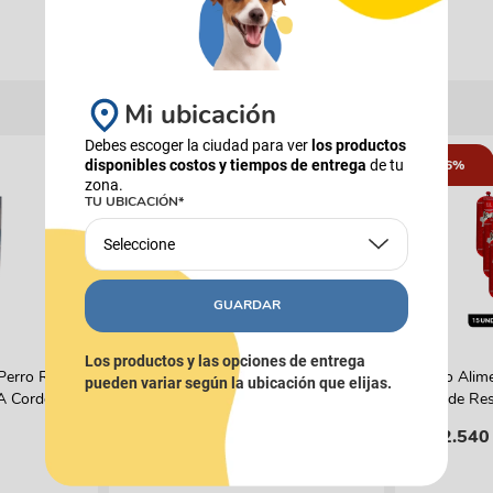
Mi ubicación
Debes escoger la ciudad para ver
los productos
disponibles costos y tiempos de entrega
de tu
16%
zona.
TU UBICACIÓN*
Seleccione
GUARDAR
FANCY FEAST
PIXIE
Los productos y las opciones de entrega
Perro Reelds
Alimento Húmedo Para Gato Fancy
Combo Alim
pueden variar según la ubicación que elijas.
 A Cordero
Feast Promo Pouch Pack Pague 4
Carne de Res
Lleve 5
$
21
.
500
$
162
.
540
(
$ 50,59
x
g
)