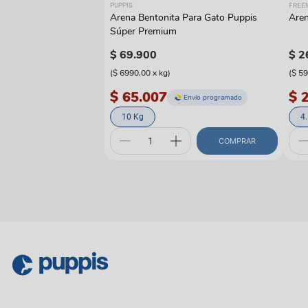
PUPPIS
FREE
Arena Bentonita Para Gato Puppis
Aren
Súper Premium
$
69
.
900
$
2
(
$ 6990,00
x
kg
)
(
$ 5
$ 65.007
$ 
Envío programado
10 Kg
4
COMPRAR