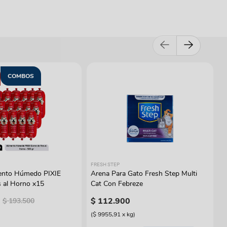
COMBOS
FRESH STEP
ento Húmedo PIXIE
Arena Para Gato Fresh Step Multi
 al Horno x15
Cat Con Febreze
$
112
.
900
$
193
.
500
(
$ 9955,91
x
kg
)