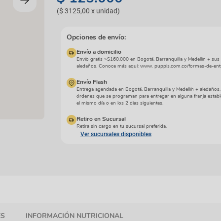
manchas
Lazos y so
(
$ 3125,00
x
unidad
)
Cuidados especiales
s
Otros
ios
Opciones de envío:
Envío a domicilio
Envío gratis >$160.000 en Bogotá, Barranquilla y Medellín + sus
aledaños. Conoce más aquí: www. puppis.com.co/formas-de-ent
Envío Flash
Entrega agendada en Bogotá, Barranquilla y Medellín + aledaños
órdenes que se programan para entregar en alguna franja establ
el mismo día o en los 2 días siguientes.
Retiro en Sucursal
Retira sin cargo en tu sucursal preferida.
Ver sucursales disponibles
ES
INFORMACIÓN NUTRICIONAL