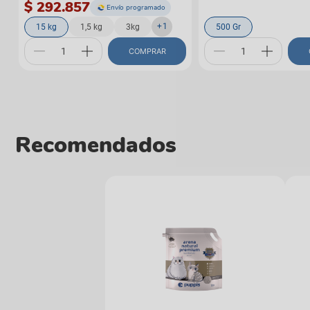
$ 292.857
Envío programado
+
1
15 kg
1,5 kg
3kg
500 Gr
COMPRAR
Recomendados