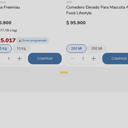
MIAU
AFP
a Freemiau
Comedero Elevado Para Mascota 
Food Lifestyle
6
.
900
$
95
.
900
977,78
x
kg
)
25.017
Envío programado
.5 Kg
10 Kg
200 Ml
350 Ml
COMPRAR
COMPRAR