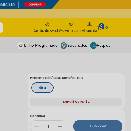
0
$ 0
Centro de Ayuda
Volver a pedir
Mi cuenta
Envío Programado
Sucursales
Petplus
tos
tos
antes
antes
Presentación/Talla/Tamaño
:
40 u
os y suplementos
os y suplementos
40 u
irúrgicos
irúrgicos
AGREGÁ 5 Y PAGÁ 4
s
isbees
Cantidad
COMPRAR
s