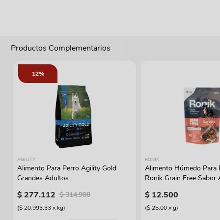
Productos Complementarios
12%
AGILITY
RONIK
Alimento Para Perro Agility Gold
Alimento Húmedo Para 
Grandes Adultos
Ronik Grain Free Sabor
$
277
.
112
$
12
.
500
$
314
.
900
(
$ 20.993,33
x
kg
)
(
$ 25,00
x
g
)