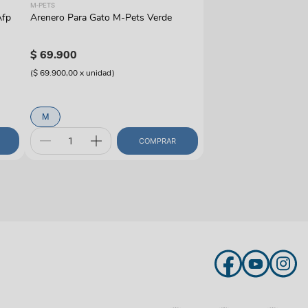
M-PETS
Afp
Arenero Para Gato M-Pets Verde
$
69
.
900
(
$ 69.900,00
x
unidad
)
M
COMPRAR