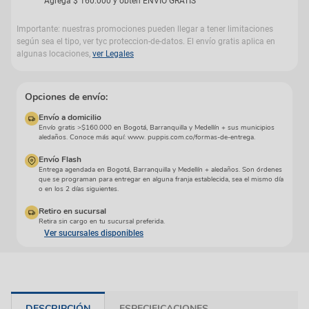
Agrega
$
160
.
000
y obtén ENVÍO GRATIS
Importante: nuestras promociones pueden llegar a tener limitaciones
según sea el tipo, ver tyc proteccion-de-datos. El envío gratis aplica en
algunas locaciones,
ver Legales
Opciones de envío:
Envío a domicilio
Envío gratis >$160.000 en Bogotá, Barranquilla y Medellín + sus municipios
aledaños. Conoce más aquí: www. puppis.com.co/formas-de-entrega.
Envío Flash
Entrega agendada en Bogotá, Barranquilla y Medellín + aledaños. Son órdenes
que se programan para entregar en alguna franja establecida, sea el mismo día
o en los 2 días siguientes.
Retiro en sucursal
Retira sin cargo en tu sucursal preferida.
Ver sucursales disponibles
DESCRIPCIÓN
ESPECIFICACIONES