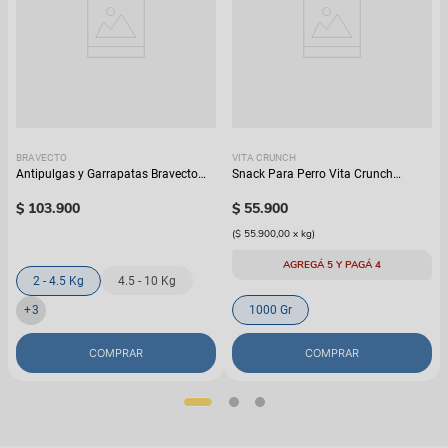
BRAVECTO
VITA CRUNCH
Antipulgas y Garrapatas Bravecto
Snack Para Perro Vita Crunch
Para Perro - 12 semanas
Bombonera Galleta Avena
$
103
.
900
$
55
.
900
(
$ 55.900,00
x
kg
)
AGREGÁ 5 Y PAGÁ 4
2 - 4.5 Kg
4.5 - 10 Kg
+
3
1000 Gr
COMPRAR
COMPRAR