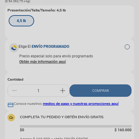
(
$ 54.362,75
x
kg
)
Presentación/Talla/Tamaño
:
4,5 lb
4,5 lb
Elige El
ENVÍO PROGRAMADO
Precio especial solo para envío programado
Cantidad
COMPRAR
Conoce nuestros
medios de pago y nuestras promociones aquí
COMPLETA TU PEDIDO Y OBTÉN ENVÍO GRATIS
$0
$
160
.
000