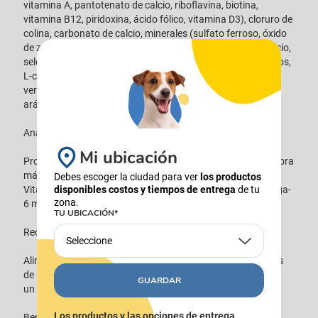
vitamina A, pantotenato de calcio, riboflavina, biotina,
vitamina B12, piridoxina, ácido fólico, vitamina D3), cloruro de
colina, carbonato de calcio, minerales (sulfato ferroso, óxido
de zinc, sulfato de cobre, óxido manganoso, yodato de calcio,
selenito de sodio), taurina, fibra de avena, tocoferoles mixtos,
L-carnitina, sabores naturales (romero, té verde, menta
verde), beta caroteno, manzanas, brócoli, zanahorias,
arándanos, guisantes verdes.
Análisis garantizado:
Mi ubicación
Proteína mín. 20% (200 g/kg) Grasa mín. 5.5% (55 g/kg) Fibra
máx. 14% (140 g/kg) Humedad máx. 10.5% (105 g/kg)
Debes escoger la ciudad para ver
los productos
Vitamina E mín. 600 UI/kg Vitamina C mín. 90 mg/kg Omega-
disponibles costos y tiempos de entrega
de tu
zona.
6 mín. 1.5% (15 g/kg) L-carnitina mín. 200 ppm.
TU UBICACIÓN*
Recomendaciones:
Seleccione
Alimento balanceado y bajo en calorías para perros adultos
de 1 a 6 años de razas pequeñas y miniatura. Conservar en
GUARDAR
un lugar fresco y seco. Consulte al médico veterinario.
Los productos y las opciones de entrega
Beneficios: