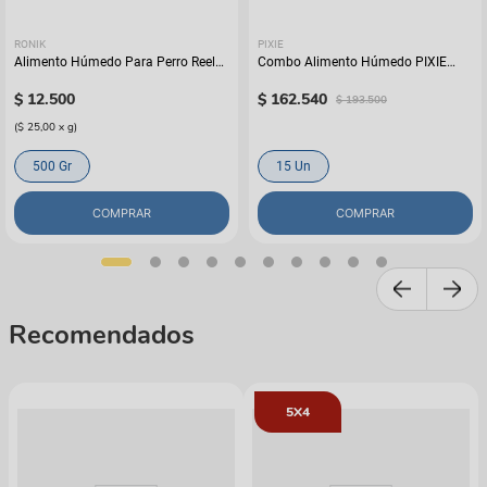
RONIK
PIXIE
Alimento Húmedo Para Perro Reelds
Combo Alimento Húmedo PIXIE
Ronik Grain Free Sabor A Cordero
Carne de Res al Horno x15
$
12
.
500
$
162
.
540
$
193
.
500
(
$ 25,00
x
g
)
500 Gr
15 Un
COMPRAR
COMPRAR
Recomendados
5X4