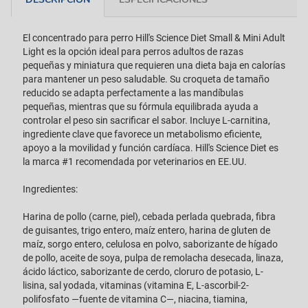
El concentrado para perro Hill's Science Diet Small & Mini Adult
Light es la opción ideal para perros adultos de razas
pequeñas y miniatura que requieren una dieta baja en calorías
para mantener un peso saludable. Su croqueta de tamaño
reducido se adapta perfectamente a las mandíbulas
pequeñas, mientras que su fórmula equilibrada ayuda a
controlar el peso sin sacrificar el sabor. Incluye L-carnitina,
ingrediente clave que favorece un metabolismo eficiente,
apoyo a la movilidad y función cardíaca. Hill's Science Diet es
la marca #1 recomendada por veterinarios en EE.UU.
Ingredientes:
Harina de pollo (carne, piel), cebada perlada quebrada, fibra
de guisantes, trigo entero, maíz entero, harina de gluten de
maíz, sorgo entero, celulosa en polvo, saborizante de hígado
de pollo, aceite de soya, pulpa de remolacha desecada, linaza,
ácido láctico, saborizante de cerdo, cloruro de potasio, L-
lisina, sal yodada, vitaminas (vitamina E, L-ascorbil-2-
polifosfato —fuente de vitamina C—, niacina, tiamina,