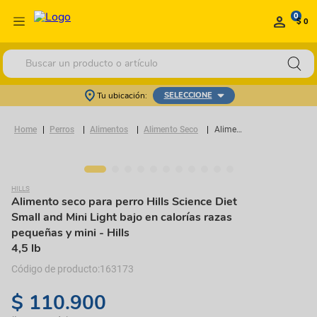
0
$ 0
Buscar un producto o artículo
Tu ubicación:
SELECCIONE
Perros
Alimentos
Alimento Seco
Alimento seco para perro Hills Science Diet Small and Mini Light bajo en calorías razas pequeñas y mini
HILLS
Alimento seco para perro Hills Science Diet
Small and Mini Light bajo en calorías razas
pequeñas y mini
- Hills
4,5 lb
163173
$
110
.
900