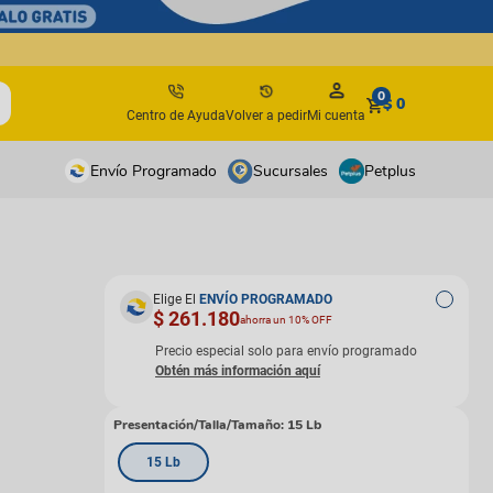
0
$ 0
Centro de Ayuda
Volver a pedir
Mi cuenta
Envío Programado
Sucursales
Petplus
tos
tos
antes
antes
Elige El
ENVÍO PROGRAMADO
$ 261.180
ahorra un 10% OFF
os y suplementos
os y suplementos
irúrgicos
irúrgicos
Precio especial solo para envío programado
s
Presentación/Talla/Tamaño
:
15 Lb
isbees
15 Lb
s