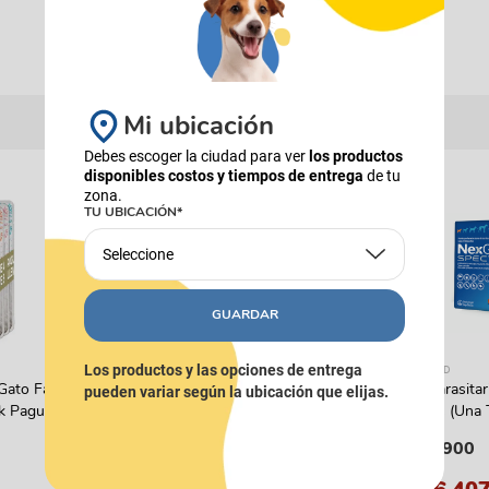
Mi ubicación
Debes escoger la ciudad para ver
los productos
disponibles costos y tiempos de entrega
de tu
16%
COMBOS
zona.
TU UBICACIÓN*
Seleccione
GUARDAR
Los productos y las opciones de entrega
PIXIE
NEXGARD
Gato Fancy
Combo Alimento Húmedo PIXIE
Antiparasita
pueden variar según la ubicación que elijas.
k Pague 4
Carne de Res al Horno x15
Perros (Una 
$
162
.
540
$
49
.
900
$
193
.
500