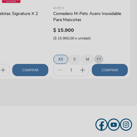
M-
M-PETS
C
lotas Signature X 2
Comedero M-Pets Acero Inoxidable
PE
Para Mascotas
$
$
15
.
900
(
$
(
$ 15.900,00
x
unidad
)
+
1
XS
S
M
COMPRAR
COMPRAR