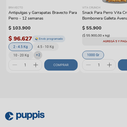
BRAVECTO
VITA CRUNCH
Antipulgas y Garrapatas Bravecto Para
Snack Para Perro Vita C
Perro - 12 semanas
Bombonera Galleta Aven
$
103
.
900
$
55
.
900
(
$ 55.900,00
x
kg
)
$ 96.627
Envío programado
AGREGÁ 5 Y PAG
2 - 4.5 Kg
4.5 - 10 Kg
+
2
1000 Gr
10 - 20 Kg
COMPRAR