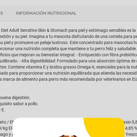
ES
INFORMACIÓN NUTRICIONAL
ce Diet Adult Sensitive Skin & Stomach para piel y estómago sensibles es l
estión y su piel. Imagina a tu mascota disfrutando de una comida para p
su piel y promueve un pelaje lustroso. Este concentrado para mascotas h
ionar una nutrición completa que mantiene a tu perro feliz y saludable. Gr
icios que mejoran su bienestar integral. - Enriquecido con fibra prebiótic
ibrado. - Alta digestibilidad: Formulado para una absorción óptima de nu
antes: Contiene vitamina E y ácidos grasos Omega-6, esenciales para la nut
eñado para proporcionar una nutrición equilibrada que atienda las necesida
s la marca de alimento para perro más recomendada por veterinarios en E
buena digestión.
uisito sabor a pollo.
 E.
ato / ENF 51 % Fibra Bruta 1,4 % Calcio 0,95 % Fósforo 0,78 % Potasio 0
I/kg EPA 0,003 % AG Omega-3 Totales 0.68 % AG Omega-6 totales 4,85 %
go y piel sensible para perros de 1-6 años. Almacenar en un lugar fresco