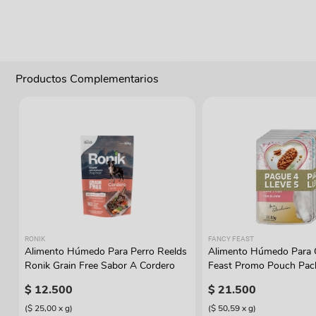
Productos Complementarios
RONIK
FANCY FEAST
Alimento Húmedo Para Perro Reelds
Alimento Húmedo Para 
Ronik Grain Free Sabor A Cordero
Feast Promo Pouch Pac
Lleve 5
$
12
.
500
$
21
.
500
(
$ 25,00
x
g
)
(
$ 50,59
x
g
)