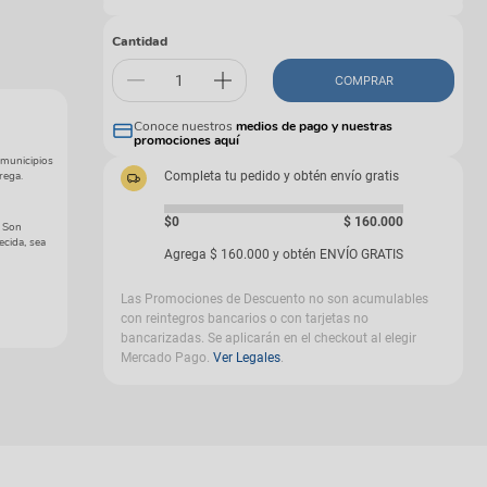
gas
Cantidad
COMPRAR
Conoce nuestros
medios de pago y nuestras
promociones aquí
 municipios
rega.
Completa tu pedido y obtén envío gratis
$0
$
160
.
000
. Son
ecida, sea
Agrega
$
160
.
000
y obtén ENVÍO GRATIS
Las Promociones de Descuento no son acumulables
con reintegros bancarios o con tarjetas no
bancarizadas. Se aplicarán en el checkout al elegir
Mercado Pago.
Ver Legales
.