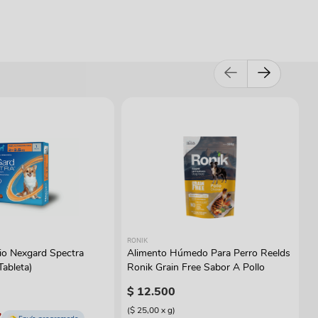
RONIK
rio Nexgard Spectra
Alimento Húmedo Para Perro Reelds
Tableta)
Ronik Grain Free Sabor A Pollo
$
12
.
500
(
$ 25,00
x
g
)