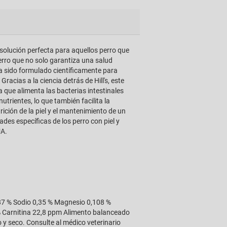
a solución perfecta para aquellos perro que
erro que no solo garantiza una salud
a sido formulado científicamente para
acias a la ciencia detrás de Hill's, este
a que alimenta las bacterias intestinales
trientes, lo que también facilita la
rición de la piel y el mantenimiento de un
des específicas de los perro con piel y
UA.
,87 % Sodio 0,35 % Magnesio 0,108 %
 Carnitina 22,8 ppm Alimento balanceado
 y seco. Consulte al médico veterinario