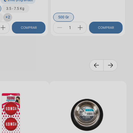
7
Envío programado
3.5 - 7.5 Kg
+
2
500 Gr
COMPRAR
COMPRAR