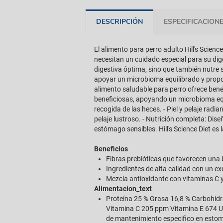
DESCRIPCIÓN
ESPECIFICACION
El alimento para perro adulto Hill's Scien
necesitan un cuidado especial para su dig
digestiva óptima, sino que también nutre 
apoyar un microbioma equilibrado y proporc
alimento saludable para perro ofrece benef
beneficiosas, apoyando un microbioma equil
recogida de las heces. - Piel y pelaje radi
pelaje lustroso. - Nutrición completa: Dis
estómago sensibles. Hill's Science Diet e
Beneficios
Fibras prebióticas que favorecen una 
Ingredientes de alta calidad con un exq
Mezcla antioxidante con vitaminas C y
Alimentacion_text
Proteína 25 % Grasa 16,8 % Carbohidr
Vitamina C 205 ppm Vitamina E 674 U
de mantenimiento especifico en estoma