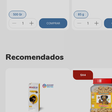
500 Gr
85 g
COMPRAR
Recomendados
5X4