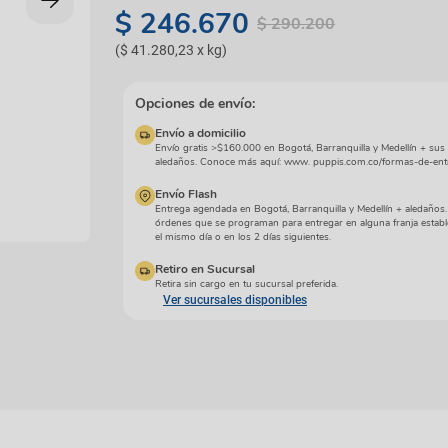
manchas
$
246
.
670
Lazos y so
$
290
.
200
Cuidados especiales
s
Otros
(
$ 41.280,23
x
kg
)
ios
Opciones de envío:
Envío a domicilio
Envío gratis >$160.000 en Bogotá, Barranquilla y Medellín + sus
aledaños. Conoce más aquí: www. puppis.com.co/formas-de-ent
Envío Flash
Entrega agendada en Bogotá, Barranquilla y Medellín + aledaños
órdenes que se programan para entregar en alguna franja establ
el mismo día o en los 2 días siguientes.
Retiro en Sucursal
Retira sin cargo en tu sucursal preferida.
Ver sucursales disponibles