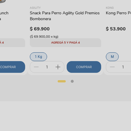
AGILITY
KONG
runch
Snack Para Perro Agility Gold Premios
Kong Perro Pe
a
Bombonera
$
69
.
900
$
53
.
900
(
$ 69.900,00
x
kg
)
Á 4
AGREGÁ 5 Y PAGÁ 4
1 Kg
M
COMPRAR
COMPRAR