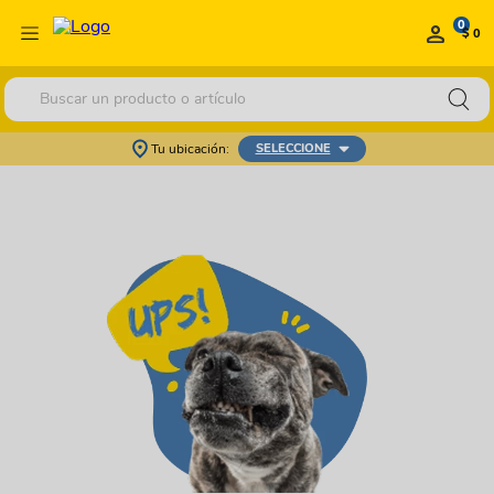
0
$ 0
Buscar un producto o artículo
Tu ubicación:
SELECCIONE