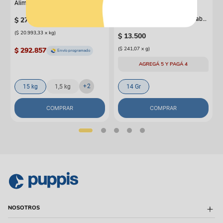
Alimento Para Perro Agility Gold
Grandes Adultos
CHURU
$
277
.
112
Snack Para Gato Cremoso Inaba
$
314
.
900
Churu Atún y Salmón
(
$ 20.993,33
x
kg
)
$
13
.
500
(
$ 241,07
x
g
)
$ 292.857
Envío programado
AGREGÁ 5 Y PAGÁ 4
+
2
15 kg
1,5 kg
14 Gr
COMPRAR
COMPRAR
NOSOTROS