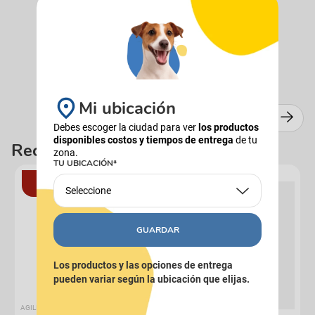
VOLVER AL INICIO
Mi ubicación
Debes escoger la ciudad para ver
los productos
disponibles costos y tiempos de entrega
de tu
Recomendados
zona.
TU UBICACIÓN*
12%
5X4
Seleccione
GUARDAR
Los productos y las opciones de entrega
pueden variar según la ubicación que elijas.
AGILITY