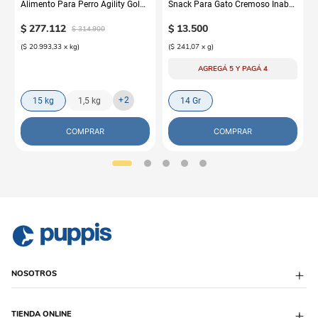
Alimento Para Perro Agility Gold
Snack Para Gato Cremoso Inaba
Grandes Adultos
Churu Atún y Salmón
$
277
.
112
$
13
.
500
$
314
.
900
(
$ 20.993,33
x
kg
)
(
$ 241,07
x
g
)
AGREGÁ 5 Y PAGÁ 4
+
2
15 kg
1,5 kg
14 Gr
COMPRAR
COMPRAR
NOSOTROS
Sobre Puppis
TIENDA ONLINE