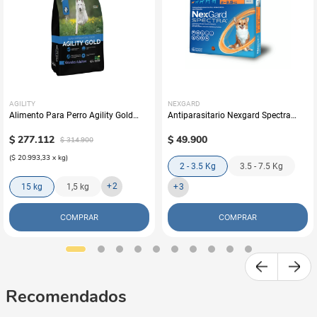
AGILITY
NEXGARD
Alimento Para Perro Agility Gold
Antiparasitario Nexgard Spectra
Grandes Adultos
Perros (Una Tableta)
$
277
.
112
$
49
.
900
$
314
.
900
(
$ 20.993,33
x
kg
)
2 - 3.5 Kg
3.5 - 7.5 Kg
+
2
15 kg
1,5 kg
+
3
COMPRAR
COMPRAR
Recomendados