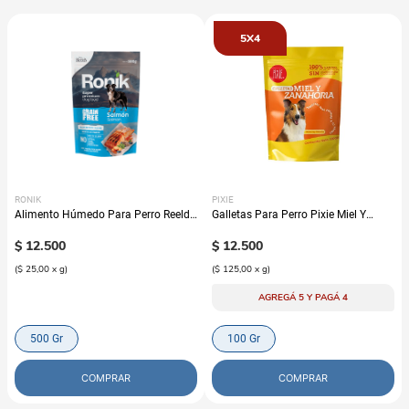
5X4
RONIK
PIXIE
Alimento Húmedo Para Perro Reelds
Galletas Para Perro Pixie Miel Y
Ronik Grain Free Sabor A Salmón
Zanahoria
$
12
.
500
$
12
.
500
(
$ 25,00
x
g
)
(
$ 125,00
x
g
)
AGREGÁ 5 Y PAGÁ 4
500 Gr
100 Gr
COMPRAR
COMPRAR