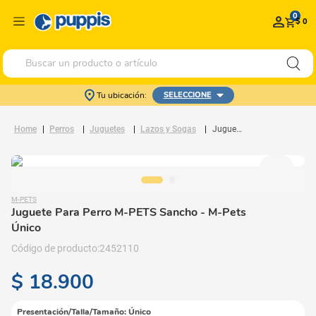
0
$ 0
Buscar un producto o artículo
Tu ubicación:
SELECCIONE
Perros
Juguetes
Lazos y Sogas
Juguete Para Perro M-PETS Sancho
M-PETS
Juguete Para Perro M-PETS Sancho
- M-Pets
Único
2452110
$
18
.
900
Presentación/Talla/Tamaño
:
Único