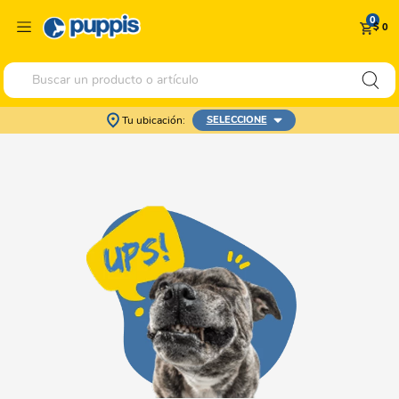
0
$ 0
Buscar un producto o artículo
Tu ubicación:
SELECCIONE