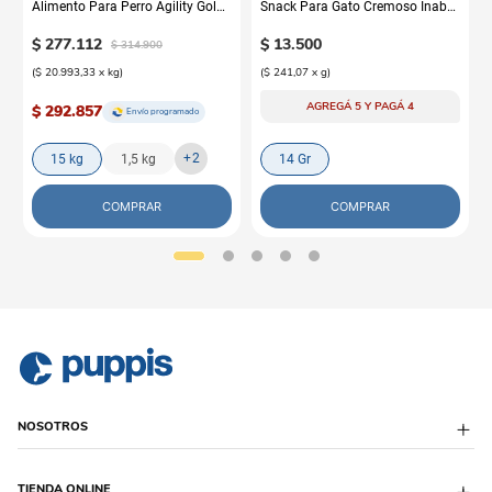
Alimento Para Perro Agility Gold
Snack Para Gato Cremoso Inaba
Grandes Adultos
Churu Atún y Salmón
$
277
.
112
$
13
.
500
$
314
.
900
(
$ 20.993,33
x
kg
)
(
$ 241,07
x
g
)
AGREGÁ 5 Y PAGÁ 4
$ 292.857
Envío programado
+
2
15 kg
1,5 kg
14 Gr
COMPRAR
COMPRAR
NOSOTROS
Sobre Puppis
TIENDA ONLINE