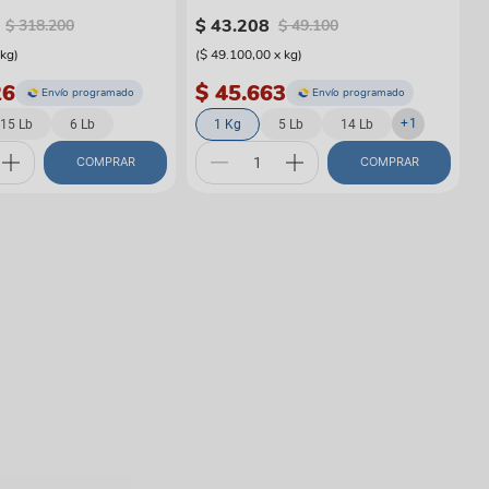
Bison & Venison
$
43
.
208
$
318
.
200
$
49
.
100
kg
)
(
$ 49.100,00
x
kg
)
26
$ 45.663
Envío programado
Envío programado
+
1
15 Lb
6 Lb
1 Kg
5 Lb
14 Lb
COMPRAR
COMPRAR