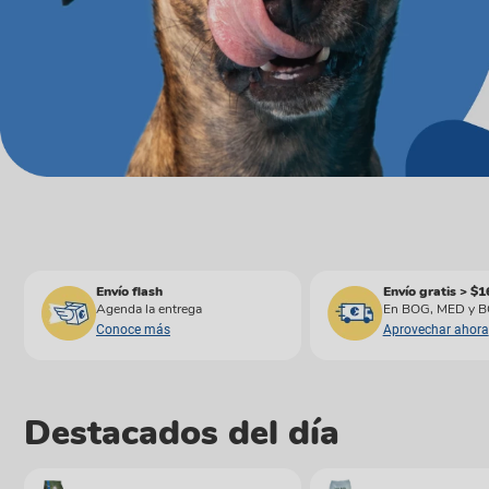
Bolsos y guacales
Pelotas y cazadores
Coches y paseadore
Juguetes con catnip
Rascadores y gimnas
Otros
Envío flash
Envío gratis > $
Agenda la entrega
En BOG, MED y B
Conoce más
Aprovechar ahora
Destacados del día