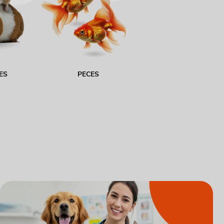
ES
PECES