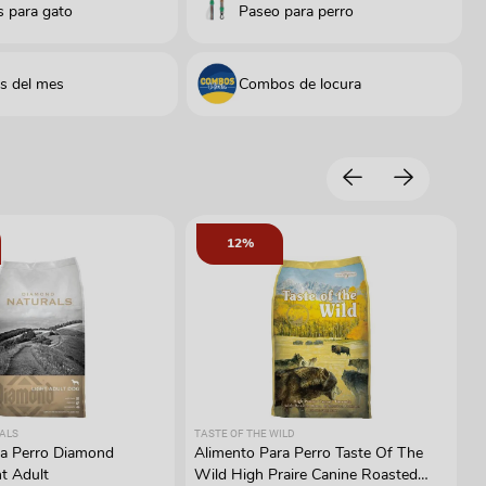
 para gato
Paseo para perro
s del mes
Combos de locura
12%
ALS
TASTE OF THE WILD
ra Perro Diamond
Alimento Para Perro Taste Of The
ht Adult
Wild High Praire Canine Roasted