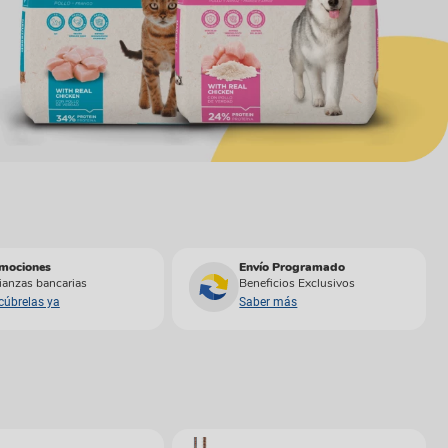
gas
mociones
Envío Programado
ianzas bancarias
Beneficios Exclusivos
cúbrelas ya
Saber más