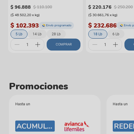
$
96
.
888
$
220
.
176
$
110
.
100
$
250
.
200
(
$ 48.502,20
x
kg
)
(
$ 30.661,76
x
kg
)
$ 102.393
$ 232.686
Envío programado
Envío 
5 Lb
14 Lb
28 Lb
18 Lb
6 Lb
COMPRAR
Promociones
Hasta un
Hasta un
ACUMULA UNA MILLA PARA TU MASCOTA: 1 MILLA X DÓLAR