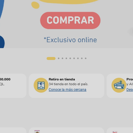
manchas
Lazos y so
Cuidados especiales
s
Otros
ios
160.000
Retiro en tienda
Pro
QL.
34 tienda en todo el país.
y Al
Conoce la más cercana
Des