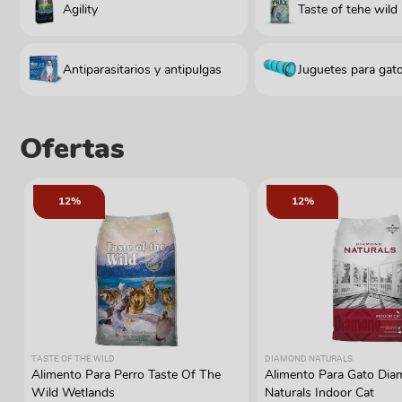
Agility
Taste of tehe wild
Antiparasitarios y antipulgas
Juguetes para gat
Ofertas
12%
12%
TASTE OF THE WILD
DIAMOND NATURALS
Alimento Para Perro Taste Of The
Alimento Para Gato Di
Wild Wetlands
Naturals Indoor Cat