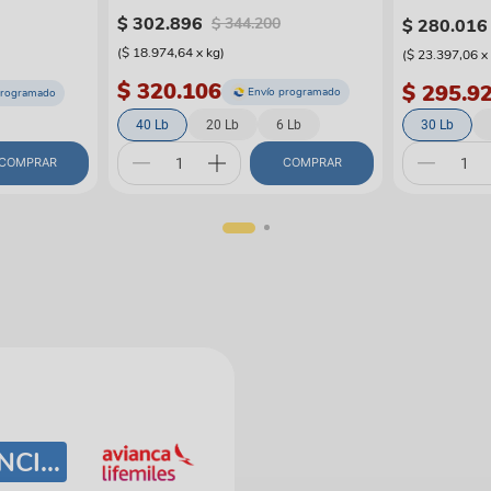
$
302
.
896
$
344
.
200
$
280
.
016
(
$ 18.974,64
x
kg
)
(
$ 23.397,06
x
$ 320.106
$ 295.9
Envío programado
programado
40 Lb
20 Lb
6 Lb
30 Lb
COMPRAR
COMPRAR
REDENCIÓN DE MILLAS ($21 X CADA MILLA)