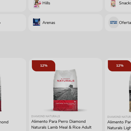
Hills
Snacks
o
Arenas
Oferta
12%
12%
DIAMOND NATURALS
DIAMOND NATUR
Alimento Para Perro Diamond
amond
Alimento Pa
Naturals Lamb Meal & Rice Adult
Naturals Lig